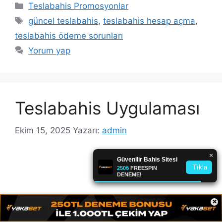
Kategoriler
Teslabahis Promosyonlar
Etiketler
güncel teslabahis
,
teslabahis hesap açma
,
teslabahis ödeme sorunları
Yorum yap
Teslabahis Uygulaması
Ekim 15, 2025
Yazarı:
admin
×