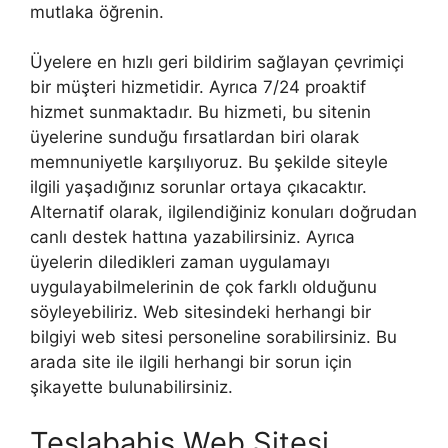
mutlaka öğrenin.
Üyelere en hızlı geri bildirim sağlayan çevrimiçi
bir müşteri hizmetidir. Ayrıca 7/24 proaktif
hizmet sunmaktadır. Bu hizmeti, bu sitenin
üyelerine sunduğu fırsatlardan biri olarak
memnuniyetle karşılıyoruz. Bu şekilde siteyle
ilgili yaşadığınız sorunlar ortaya çıkacaktır.
Alternatif olarak, ilgilendiğiniz konuları doğrudan
canlı destek hattına yazabilirsiniz. Ayrıca
üyelerin diledikleri zaman uygulamayı
uygulayabilmelerinin de çok farklı olduğunu
söyleyebiliriz. Web sitesindeki herhangi bir
bilgiyi web sitesi personeline sorabilirsiniz. Bu
arada site ile ilgili herhangi bir sorun için
şikayette bulunabilirsiniz.
Teslabahis Web Sitesi