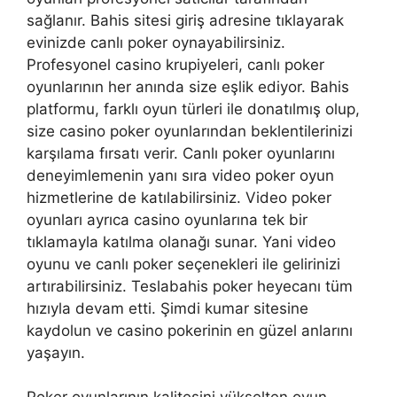
sağlanır. Bahis sitesi giriş adresine tıklayarak
evinizde canlı poker oynayabilirsiniz.
Profesyonel casino krupiyeleri, canlı poker
oyunlarının her anında size eşlik ediyor. Bahis
platformu, farklı oyun türleri ile donatılmış olup,
size casino poker oyunlarından beklentilerinizi
karşılama fırsatı verir. Canlı poker oyunlarını
deneyimlemenin yanı sıra video poker oyun
hizmetlerine de katılabilirsiniz. Video poker
oyunları ayrıca casino oyunlarına tek bir
tıklamayla katılma olanağı sunar. Yani video
oyunu ve canlı poker seçenekleri ile gelirinizi
artırabilirsiniz. Teslabahis poker heyecanı tüm
hızıyla devam etti. Şimdi kumar sitesine
kaydolun ve casino pokerinin en güzel anlarını
yaşayın.