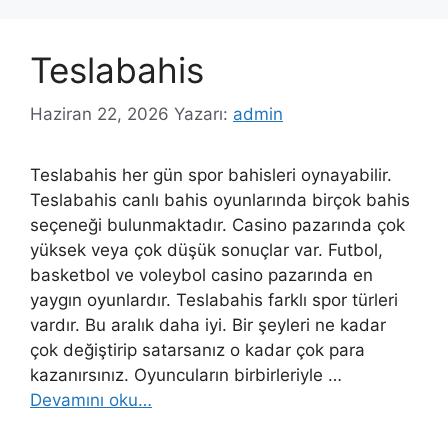
Teslabahis
Haziran 22, 2026
Yazarı:
admin
Teslabahis her gün spor bahisleri oynayabilir.
Teslabahis canlı bahis oyunlarında birçok bahis
seçeneği bulunmaktadır. Casino pazarında çok
yüksek veya çok düşük sonuçlar var. Futbol,
basketbol ve voleybol casino pazarında en
yaygın oyunlardır. Teslabahis farklı spor türleri
vardır. Bu aralık daha iyi. Bir şeyleri ne kadar
çok değiştirip satarsanız o kadar çok para
kazanırsınız. Oyuncuların birbirleriyle …
Devamını oku…