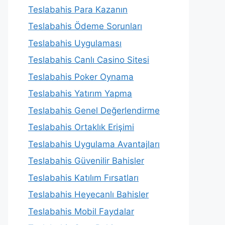
Teslabahis Para Kazanın
Teslabahis Ödeme Sorunları
Teslabahis Uygulaması
Teslabahis Canlı Casino Sitesi
Teslabahis Poker Oynama
Teslabahis Yatırım Yapma
Teslabahis Genel Değerlendirme
Teslabahis Ortaklık Erişimi
Teslabahis Uygulama Avantajları
Teslabahis Güvenilir Bahisler
Teslabahis Katılım Fırsatları
Teslabahis Heyecanlı Bahisler
Teslabahis Mobil Faydalar