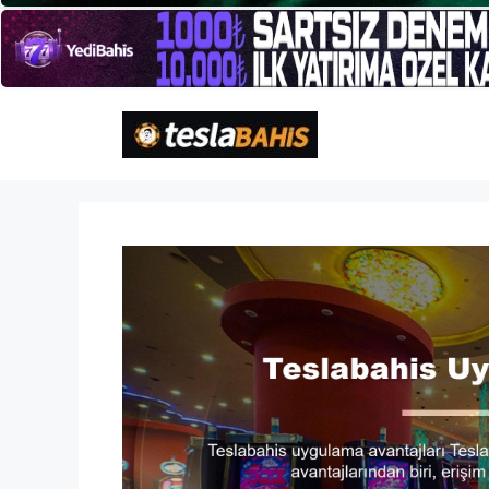
İçeriğe
atla