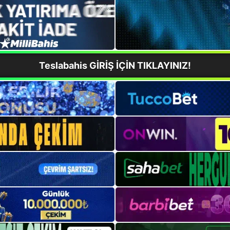
Teslabahis GİRİŞ İÇİN TIKLAYINIZ!