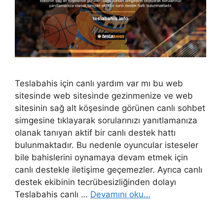
Teslabahis için canlı yardım var mı bu web
sitesinde web sitesinde gezinmenize ve web
sitesinin sağ alt köşesinde görünen canlı sohbet
simgesine tıklayarak sorularınızı yanıtlamanıza
olanak tanıyan aktif bir canlı destek hattı
bulunmaktadır. Bu nedenle oyuncular isteseler
bile bahislerini oynamaya devam etmek için
canlı destekle iletişime geçemezler. Ayrıca canlı
destek ekibinin tecrübesizliğinden dolayı
Teslabahis canlı …
Devamını oku…