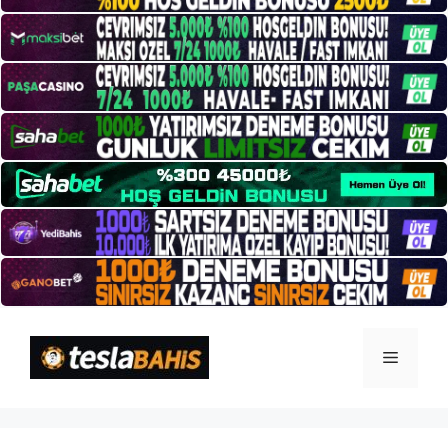
İçeriğe
atla
Menü