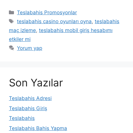
Kategoriler
Teslabahis Promosyonlar
Etiketler
teslabahis casino oyunları oyna
,
teslabahis
maç izleme
,
teslabahis mobil giriş hesabımı
etkiler mi
Yorum yap
Son Yazılar
Teslabahis Adresi
Teslabahis Giriş
Teslabahis
Teslabahis Bahis Yapma