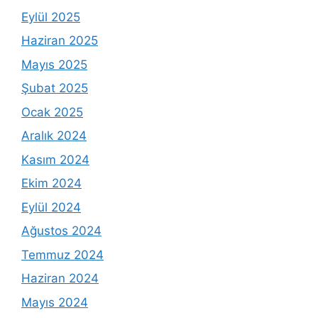
Eylül 2025
Haziran 2025
Mayıs 2025
Şubat 2025
Ocak 2025
Aralık 2024
Kasım 2024
Ekim 2024
Eylül 2024
Ağustos 2024
Temmuz 2024
Haziran 2024
Mayıs 2024