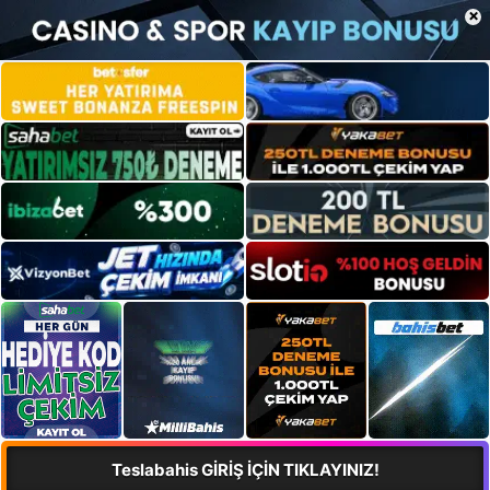
×
Teslabahis GİRİŞ İÇİN TIKLAYINIZ!