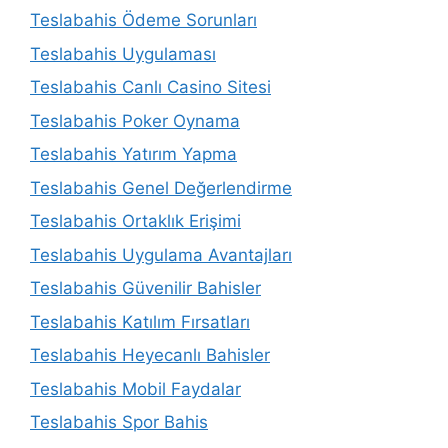
Teslabahis Ödeme Sorunları
Teslabahis Uygulaması
Teslabahis Canlı Casino Sitesi
Teslabahis Poker Oynama
Teslabahis Yatırım Yapma
Teslabahis Genel Değerlendirme
Teslabahis Ortaklık Erişimi
Teslabahis Uygulama Avantajları
Teslabahis Güvenilir Bahisler
Teslabahis Katılım Fırsatları
Teslabahis Heyecanlı Bahisler
Teslabahis Mobil Faydalar
Teslabahis Spor Bahis