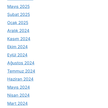
Mayıs 2025
Şubat 2025
Ocak 2025
Aralık 2024
Kasım 2024
Ekim 2024
Eylül 2024
Ağustos 2024
Temmuz 2024
Haziran 2024
Mayıs 2024
Nisan 2024
Mart 2024