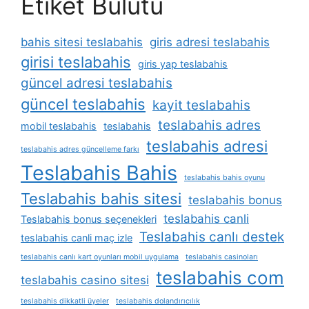
Etiket Bulutu
bahis sitesi teslabahis
giris adresi teslabahis
girisi teslabahis
giris yap teslabahis
güncel adresi teslabahis
güncel teslabahis
kayit teslabahis
teslabahis adres
mobil teslabahis
teslabahis
teslabahis adresi
teslabahis adres güncelleme farkı
Teslabahis Bahis
teslabahis bahis oyunu
Teslabahis bahis sitesi
teslabahis bonus
teslabahis canli
Teslabahis bonus seçenekleri
Teslabahis canlı destek
teslabahis canli maç izle
teslabahis canlı kart oyunları mobil uygulama
teslabahis casinoları
teslabahis com
teslabahis casino sitesi
teslabahis dikkatli üyeler
teslabahis dolandırıcılık