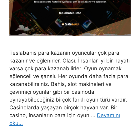
Teslabahis para kazanın oyuncular çok para
kazanır ve eğlenirler. Olası: İnsanlar iyi bir hayatı
varsa çok para kazanabilirler. Oyun oynamak
eğlenceli ve şanslı. Her oyunda daha fazla para
kazanabilirsiniz. Bahis, slot makineleri ve
çevrimiçi oyunlar gibi bir casinoda
oynayabileceğiniz birçok farklı oyun türü vardır.
Casinolarda yaşayan birçok hayvan var. Bir
casino, insanların para için oyun …
Devamını
oku…