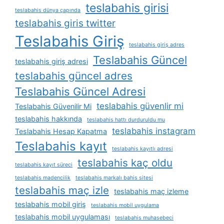
teslabahis girisi
teslabahis dünya çapında
teslabahis giris twitter
Teslabahis Giriş
teslabahis giriş adres
Teslabahis Güncel
teslabahis giriş adresi
teslabahis güncel adres
Teslabahis Güncel Adresi
teslabahis güvenlir mi
Teslabahis Güvenilir Mi
teslabahis hakkında
teslabahis hattı durduruldu mu
teslabahis instagram
Teslabahis Hesap Kapatma
Teslabahis kayıt
teslabahis kayıtlı adresi
teslabahis kaç oldu
teslabahis kayıt süreci
teslabahis madencilik
teslabahis markalı bahis sitesi
teslabahis maç izle
teslabahis maç izleme
teslabahis mobil giriş
teslabahis mobil uygulama
teslabahis mobil uygulaması
teslabahis muhasebeci