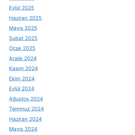
Eylül 2025
Haziran 2025
Mayıs 2025
Şubat 2025
Ocak 2025
Aralık 2024
Kasım 2024
Ekim 2024
Eylül 2024
Ağustos 2024
Temmuz 2024
Haziran 2024
Mayıs 2024