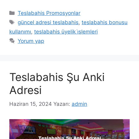
Kategoriler
Teslabahis Promosyonlar
Etiketler
güncel adresi teslabahis
,
teslabahis bonusu
kullanımı
,
teslabahis üyelik i̇şlemleri
Yorum yap
Teslabahis Şu Anki
Adresi
Haziran 15, 2024
Yazarı:
admin