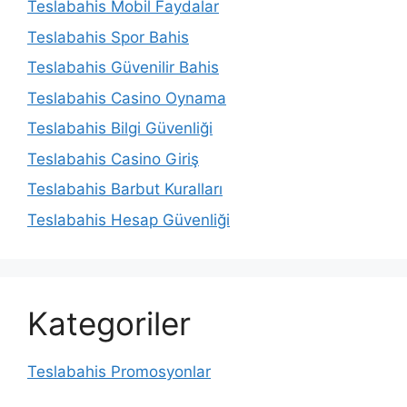
Teslabahis Mobil Faydalar
Teslabahis Spor Bahis
Teslabahis Güvenilir Bahis
Teslabahis Casino Oynama
Teslabahis Bilgi Güvenliği
Teslabahis Casino Giriş
Teslabahis Barbut Kuralları
Teslabahis Hesap Güvenliği
Kategoriler
Teslabahis Promosyonlar