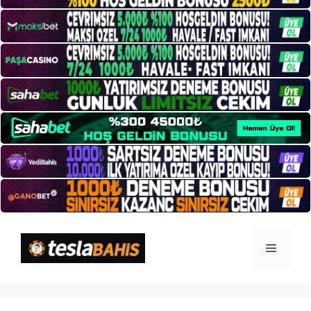
İçeriğe
atla
Menü