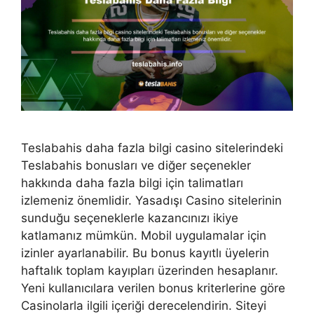
Teslabahis daha fazla bilgi casino sitelerindeki
Teslabahis bonusları ve diğer seçenekler
hakkında daha fazla bilgi için talimatları
izlemeniz önemlidir. Yasadışı Casino sitelerinin
sunduğu seçeneklerle kazancınızı ikiye
katlamanız mümkün. Mobil uygulamalar için
izinler ayarlanabilir. Bu bonus kayıtlı üyelerin
haftalık toplam kayıpları üzerinden hesaplanır.
Yeni kullanıcılara verilen bonus kriterlerine göre
Casinolarla ilgili içeriği derecelendirin. Siteyi