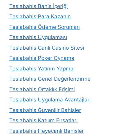
Teslabahis Bahis İçeriği
Teslabahis Para Kazanın
Teslabahis Ödeme Sorunları
Teslabahis Uygulaması
Teslabahis Canlı Casino Sitesi
Teslabahis Poker Oynama
Teslabahis Yatırım Yapma
Teslabahis Genel Değerlendirme
Teslabahis Ortaklık Erişimi
Teslabahis Uygulama Avantajları
Teslabahis Güvenilir Bahisler
Teslabahis Katılım Fırsatları
Teslabahis Heyecanlı Bahisler