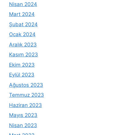
Nisan 2024
Mart 2024
Şubat 2024
Ocak 2024
Aralık 2023
Kasım 2023
Ekim 2023
Eylül 2023
Ağustos 2023
Temmuz 2023
Haziran 2023
Mayıs 2023
Nisan 2023