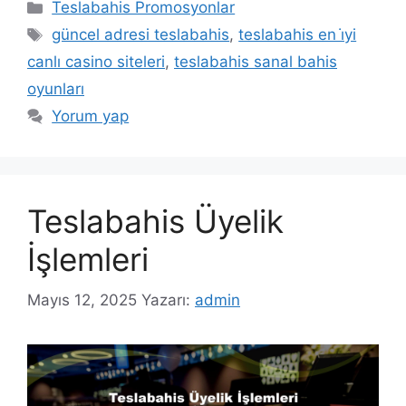
Kategoriler
Teslabahis Promosyonlar
Etiketler
güncel adresi teslabahis
,
teslabahis en i̇yi
canlı casino siteleri
,
teslabahis sanal bahis
oyunları
Yorum yap
Teslabahis Üyelik
İşlemleri
Mayıs 12, 2025
Yazarı:
admin