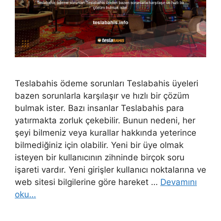
Teslabahis ödeme sorunları Teslabahis üyeleri
bazen sorunlarla karşılaşır ve hızlı bir çözüm
bulmak ister. Bazı insanlar Teslabahis para
yatırmakta zorluk çekebilir. Bunun nedeni, her
şeyi bilmeniz veya kurallar hakkında yeterince
bilmediğiniz için olabilir. Yeni bir üye olmak
isteyen bir kullanıcının zihninde birçok soru
işareti vardır. Yeni girişler kullanıcı noktalarına ve
web sitesi bilgilerine göre hareket …
Devamını
oku…