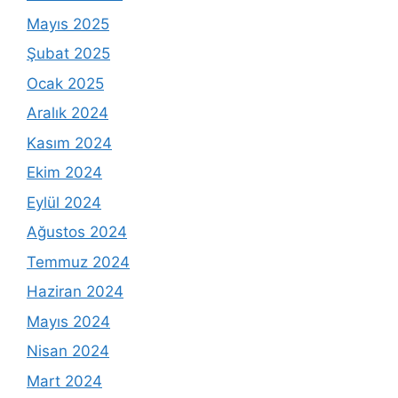
Mayıs 2025
Şubat 2025
Ocak 2025
Aralık 2024
Kasım 2024
Ekim 2024
Eylül 2024
Ağustos 2024
Temmuz 2024
Haziran 2024
Mayıs 2024
Nisan 2024
Mart 2024