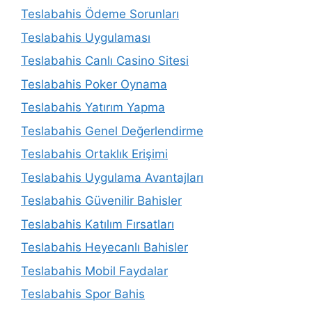
Teslabahis Ödeme Sorunları
Teslabahis Uygulaması
Teslabahis Canlı Casino Sitesi
Teslabahis Poker Oynama
Teslabahis Yatırım Yapma
Teslabahis Genel Değerlendirme
Teslabahis Ortaklık Erişimi
Teslabahis Uygulama Avantajları
Teslabahis Güvenilir Bahisler
Teslabahis Katılım Fırsatları
Teslabahis Heyecanlı Bahisler
Teslabahis Mobil Faydalar
Teslabahis Spor Bahis