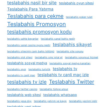
teslabahis nasil bir site
teslabahis oyun sitesi
Teslabahis Para Yatırma
Teslabahis para çekme
teslabahis poker rulet
Teslabahis Promosyon
teslabahis promosyon kodu
teslabahis sahte beyanlar
teslabahis sanal bahis nedir
teslabahis sikayet
teslabahis sanal casino oyunu nedir
teslabahis sitesinin canlı bahis bölümü
teslabahis site sorunu
teslabahis slot sitesi
teslabahis sms i̇ptal et
teslabahis sorunsuz hizmet
teslabahis sosyal medya
teslabahis sosyal medya kanalları
teslabahis tv
teslabahis spor
teslabahis turistik
teslabahis tv canli maç izle
teslabahis tv canli maç
Teslabahis Twitter
teslabahis tv izle
teslabahis twitter casino
teslabahis türkçe unsur
teslabahis web sitesi
teslabahis whatsapp
teslabahis yasa dışı
teslabahis yatırım ve kayıp
teslabahis yazılım i̇ndir
teslabahis yeni adres