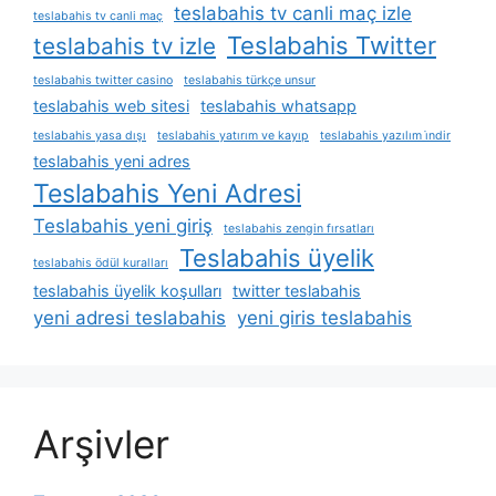
teslabahis tv canli maç izle
teslabahis tv canli maç
Teslabahis Twitter
teslabahis tv izle
teslabahis twitter casino
teslabahis türkçe unsur
teslabahis web sitesi
teslabahis whatsapp
teslabahis yasa dışı
teslabahis yatırım ve kayıp
teslabahis yazılım i̇ndir
teslabahis yeni adres
Teslabahis Yeni Adresi
Teslabahis yeni giriş
teslabahis zengin fırsatları
Teslabahis üyelik
teslabahis ödül kuralları
teslabahis üyelik koşulları
twitter teslabahis
yeni adresi teslabahis
yeni giris teslabahis
Arşivler