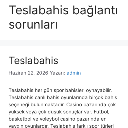
Teslabahis bağlantı
sorunları
Teslabahis
Haziran 22, 2026
Yazarı:
admin
Teslabahis her gün spor bahisleri oynayabilir.
Teslabahis canlı bahis oyunlarında birçok bahis
seçeneği bulunmaktadır. Casino pazarında çok
yüksek veya çok düşük sonuçlar var. Futbol,
basketbol ve voleybol casino pazarında en
yaygın oyunlardır. Teslabahis farklı spor türleri