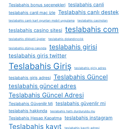
teslabahis canli
Teslabahis bonus seçenekleri
Teslabahis canlı destek
teslabahis canli maç izle
teslabahis canlı kart oyunları mobil uygulama
teslabahis casinoları
teslabahis com
teslabahis casino sitesi
teslabahis dikkatli üyeler
teslabahis dolandırıcılık
teslabahis girisi
teslabahis dünya çapında
teslabahis giris twitter
Teslabahis Giriş
teslabahis giriş adres
Teslabahis Güncel
teslabahis giriş adresi
teslabahis güncel adres
Teslabahis Güncel Adresi
teslabahis güvenlir mi
Teslabahis Güvenilir Mi
teslabahis hakkında
teslabahis hattı durduruldu mu
teslabahis instagram
Teslabahis Hesap Kapatma
Teslabahis kayıt
teslabahis kayıtlı adresi