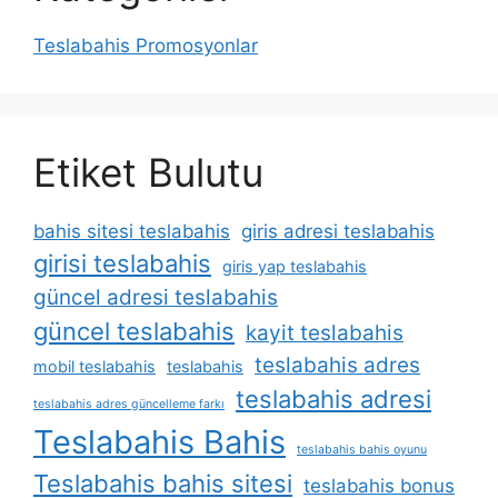
Teslabahis Promosyonlar
Etiket Bulutu
bahis sitesi teslabahis
giris adresi teslabahis
girisi teslabahis
giris yap teslabahis
güncel adresi teslabahis
güncel teslabahis
kayit teslabahis
teslabahis adres
mobil teslabahis
teslabahis
teslabahis adresi
teslabahis adres güncelleme farkı
Teslabahis Bahis
teslabahis bahis oyunu
Teslabahis bahis sitesi
teslabahis bonus