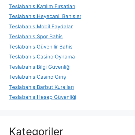
Teslabahis Katılım Fırsatları
Teslabahis Heyecanlı Bahisler
Teslabahis Mobil Faydalar
Teslabahis Spor Bahis
Teslabahis Güvenilir Bahis
Teslabahis Casino Oynama
Teslabahis Bilgi Güvenliği
Teslabahis Casino Giriş
Teslabahis Barbut Kuralları
Teslabahis Hesap Güvenliği
Kategoriler