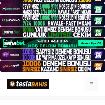
İçeriğe
atla
Menü