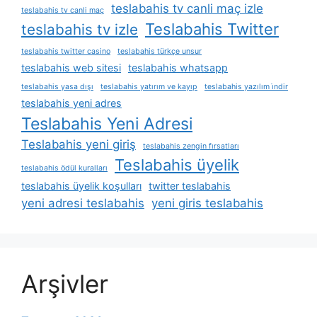
teslabahis tv canli maç izle
teslabahis tv canli maç
Teslabahis Twitter
teslabahis tv izle
teslabahis twitter casino
teslabahis türkçe unsur
teslabahis web sitesi
teslabahis whatsapp
teslabahis yasa dışı
teslabahis yatırım ve kayıp
teslabahis yazılım i̇ndir
teslabahis yeni adres
Teslabahis Yeni Adresi
Teslabahis yeni giriş
teslabahis zengin fırsatları
Teslabahis üyelik
teslabahis ödül kuralları
teslabahis üyelik koşulları
twitter teslabahis
yeni adresi teslabahis
yeni giris teslabahis
Arşivler