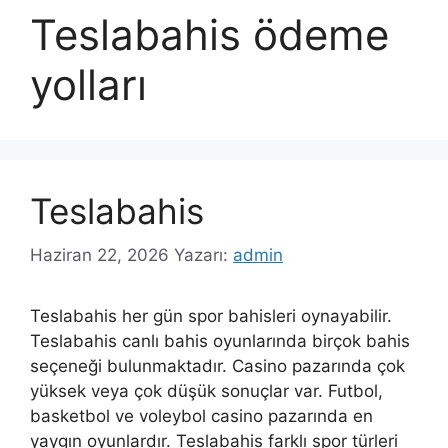
Teslabahis ödeme
yolları
Teslabahis
Haziran 22, 2026
Yazarı:
admin
Teslabahis her gün spor bahisleri oynayabilir.
Teslabahis canlı bahis oyunlarında birçok bahis
seçeneği bulunmaktadır. Casino pazarında çok
yüksek veya çok düşük sonuçlar var. Futbol,
basketbol ve voleybol casino pazarında en
yaygın oyunlardır. Teslabahis farklı spor türleri