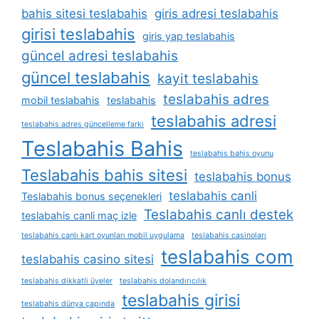
bahis sitesi teslabahis
giris adresi teslabahis
girisi teslabahis
giris yap teslabahis
güncel adresi teslabahis
güncel teslabahis
kayit teslabahis
teslabahis adres
mobil teslabahis
teslabahis
teslabahis adresi
teslabahis adres güncelleme farkı
Teslabahis Bahis
teslabahis bahis oyunu
Teslabahis bahis sitesi
teslabahis bonus
teslabahis canli
Teslabahis bonus seçenekleri
Teslabahis canlı destek
teslabahis canli maç izle
teslabahis canlı kart oyunları mobil uygulama
teslabahis casinoları
teslabahis com
teslabahis casino sitesi
teslabahis dikkatli üyeler
teslabahis dolandırıcılık
teslabahis girisi
teslabahis dünya çapında