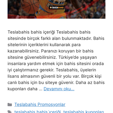
Teslabahis bahis içeriği Teslabahis bahis
sitesinde birçok farklı alan bulunmaktadır. Bahis
sitelerinin içeriklerini kullanarak para
kazanabilirsiniz. Paranızı koruyan bir bahis
sitesine güvenebilirsiniz. Türkiye’de yaşayan
insanlara yardım etmek için bahis sitesini orada
iyi çalıştırmanız gerekir. Teslabahis, üyelerin
lisans almasının güvenli bir yolu var. Birçok kişi
canlı bahis için bu siteye güvenir. Daha az bahis
kuponları daha …
Devamını oku…
Kategoriler
Teslabahis Promosyonlar
Etiketler
teslabahis bahis i̇çeriği
,
teslabahis kuponları
,