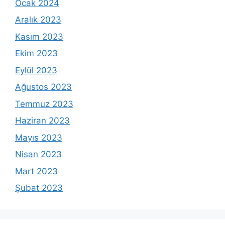
Ocak 2024
Aralık 2023
Kasım 2023
Ekim 2023
Eylül 2023
Ağustos 2023
Temmuz 2023
Haziran 2023
Mayıs 2023
Nisan 2023
Mart 2023
Şubat 2023