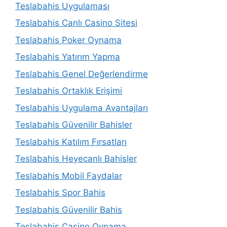
Teslabahis Uygulaması
Teslabahis Canlı Casino Sitesi
Teslabahis Poker Oynama
Teslabahis Yatırım Yapma
Teslabahis Genel Değerlendirme
Teslabahis Ortaklık Erişimi
Teslabahis Uygulama Avantajları
Teslabahis Güvenilir Bahisler
Teslabahis Katılım Fırsatları
Teslabahis Heyecanlı Bahisler
Teslabahis Mobil Faydalar
Teslabahis Spor Bahis
Teslabahis Güvenilir Bahis
Teslabahis Casino Oynama