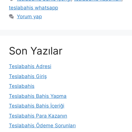
teslabahis whatsapp
Yorum yap
Son Yazılar
Teslabahis Adresi
Teslabahis Giriş
Teslabahis
Teslabahis Bahis Yapma
Teslabahis Bahis İçeriği
Teslabahis Para Kazanın
Teslabahis Ödeme Sorunları