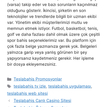
(varsa) takip eder ve bazı sorunların kaçınılmaz
olduğunu gösterir. İkincisi, şirketin en son
teknolojiler ve trendlerde bilgili bir uzman ekibi
var. Yönetim ekibi müşterilerimizi mutlu ve
memnun etmek istiyor. Futbol, basketbol, tenis,
golf ve daha fazlası dahil olmak üzere çok çeşitli
spor bahis seçeneklerimiz var. Bu platform için
çok fazla belge yazmanıza gerek yok. Belgeleri
yalnızca garip veya yanlış görünen bir şey
yapıyorsanız kaydetmeniz gerekir. Her işleme
bir dosya ekleyemezsiniz.
Kategoriler
Teslabahis Promosyonlar
Etiketler
teslabahis tv izle
,
teslabahis uygulaması
,
teslabahis web sitesi
Teslabahis Canlı Casino Sitesi