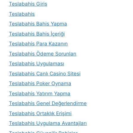
Teslabahis Giriş
Teslabahis
Teslabahis Bahis Yapma
Teslabahis Bahis İçeriği
Teslabahis Para Kazanın
Teslabahis Ödeme Sorunları
Teslabahis Uygulaması
Teslabahis Canlı Casino Sitesi
Teslabahis Poker Oynama
Teslabahis Yatırım Yapma
Teslabahis Genel Değerlendirme
Teslabahis Ortaklık Erişimi
Teslabahis Uygulama Avantajları