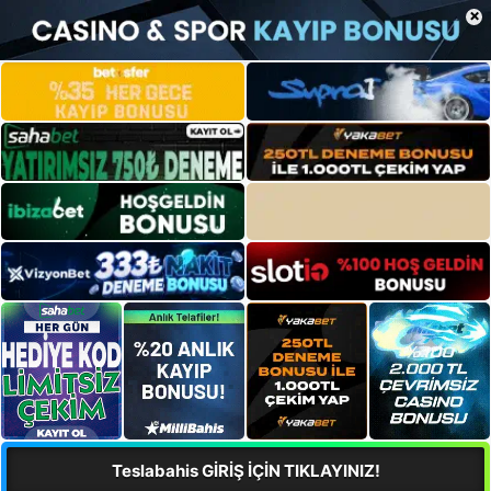
×
Teslabahis GİRİŞ İÇİN TIKLAYINIZ!