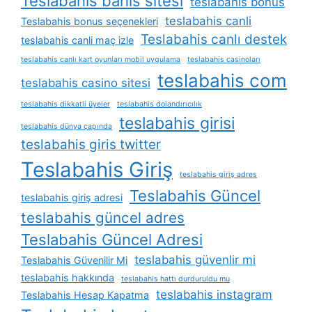
Teslabahis bahis sitesi
teslabahis bonus
teslabahis canli
Teslabahis bonus seçenekleri
Teslabahis canlı destek
teslabahis canli maç izle
teslabahis canlı kart oyunları mobil uygulama
teslabahis casinoları
teslabahis com
teslabahis casino sitesi
teslabahis dikkatli üyeler
teslabahis dolandırıcılık
teslabahis girisi
teslabahis dünya çapında
teslabahis giris twitter
Teslabahis Giriş
teslabahis giriş adres
Teslabahis Güncel
teslabahis giriş adresi
teslabahis güncel adres
Teslabahis Güncel Adresi
teslabahis güvenlir mi
Teslabahis Güvenilir Mi
teslabahis hakkında
teslabahis hattı durduruldu mu
teslabahis instagram
Teslabahis Hesap Kapatma