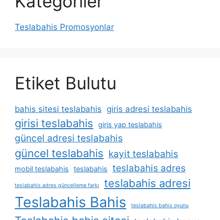
Kategoriler
Teslabahis Promosyonlar
Etiket Bulutu
bahis sitesi teslabahis
giris adresi teslabahis
girisi teslabahis
giris yap teslabahis
güncel adresi teslabahis
güncel teslabahis
kayit teslabahis
teslabahis adres
mobil teslabahis
teslabahis
teslabahis adresi
teslabahis adres güncelleme farkı
Teslabahis Bahis
teslabahis bahis oyunu