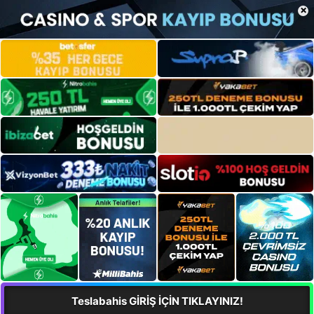
×
Teslabahis GİRİŞ İÇİN TIKLAYINIZ!