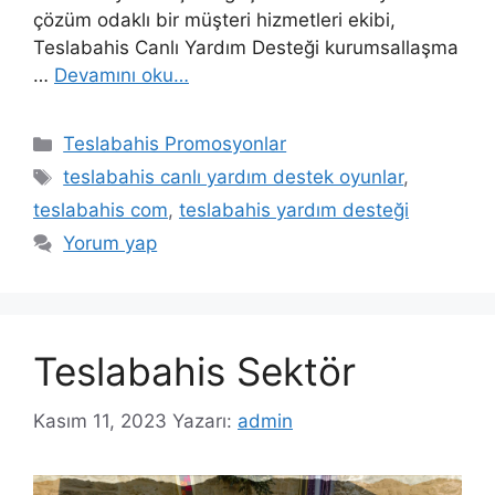
çözüm odaklı bir müşteri hizmetleri ekibi,
Teslabahis Canlı Yardım Desteği kurumsallaşma
…
Devamını oku…
Kategoriler
Teslabahis Promosyonlar
Etiketler
teslabahis canlı yardım destek oyunlar
,
teslabahis com
,
teslabahis yardım desteği
Yorum yap
Teslabahis Sektör
Kasım 11, 2023
Yazarı:
admin