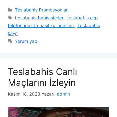
Kategoriler
Teslabahis Promosyonlar
Etiketler
teslabahis bahis siteleri
,
teslabahis cep
telefonunuzda nasıl kullanırsınız
,
Teslabahis
kayıt
Yorum yap
Teslabahis Canlı
Maçlarını İzleyin
Kasım 18, 2023
Yazarı:
admin