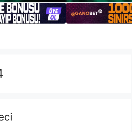
4
eci