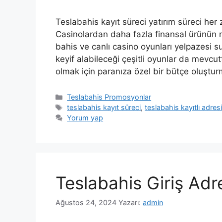
Teslabahis kayıt süreci yatırım süreci her
Casinolardan daha fazla finansal ürünün m
bahis ve canlı casino oyunları yelpazesi su
keyif alabileceği çeşitli oyunlar da mevc
olmak için paranıza özel bir bütçe oluştu
Kategoriler
Teslabahis Promosyonlar
Etiketler
teslabahis kayıt süreci
,
teslabahis kayıtlı adres
Yorum yap
Teslabahis Giriş Adr
Ağustos 24, 2024
Yazarı:
admin