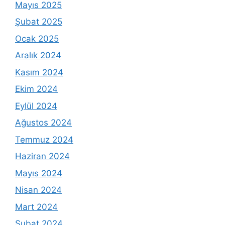
Mayıs 2025
Şubat 2025
Ocak 2025
Aralık 2024
Kasım 2024
Ekim 2024
Eylül 2024
Ağustos 2024
Temmuz 2024
Haziran 2024
Mayıs 2024
Nisan 2024
Mart 2024
Şubat 2024