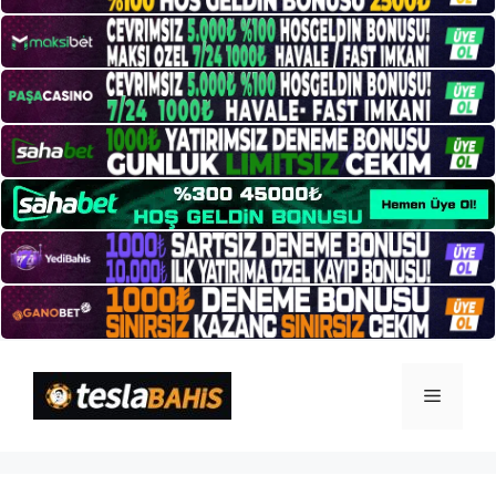
İçeriğe
atla
Menü