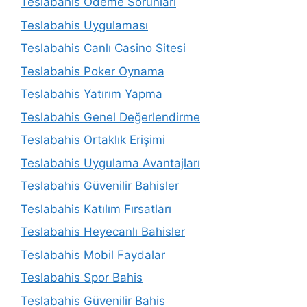
Teslabahis Ödeme Sorunları
Teslabahis Uygulaması
Teslabahis Canlı Casino Sitesi
Teslabahis Poker Oynama
Teslabahis Yatırım Yapma
Teslabahis Genel Değerlendirme
Teslabahis Ortaklık Erişimi
Teslabahis Uygulama Avantajları
Teslabahis Güvenilir Bahisler
Teslabahis Katılım Fırsatları
Teslabahis Heyecanlı Bahisler
Teslabahis Mobil Faydalar
Teslabahis Spor Bahis
Teslabahis Güvenilir Bahis