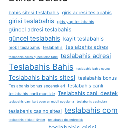
bahis sitesi teslabahis
giris adresi teslabahis
girisi teslabahis
giris yap teslabahis
güncel adresi teslabahis
güncel teslabahis
kayit teslabahis
teslabahis adres
mobil teslabahis
teslabahis
teslabahis adresi
teslabahis adres güncelleme farkı
Teslabahis Bahis
teslabahis bahis oyunu
Teslabahis bahis sitesi
teslabahis bonus
teslabahis canli
Teslabahis bonus seçenekleri
Teslabahis canlı destek
teslabahis canli maç izle
teslabahis canlı kart oyunları mobil uygulama
teslabahis casinoları
teslabahis com
teslabahis casino sitesi
teslabahis dikkatli üyeler
teslabahis dolandırıcılık
teslabahis girisi