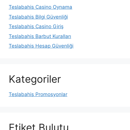
Teslabahis Casino Oynama
Teslabahis Bilgi Güvenliği
Teslabahis Casino Giriş
Teslabahis Barbut Kuralları
Teslabahis Hesap Güvenliği
Kategoriler
Teslabahis Promosyonlar
Etiket Bulutu