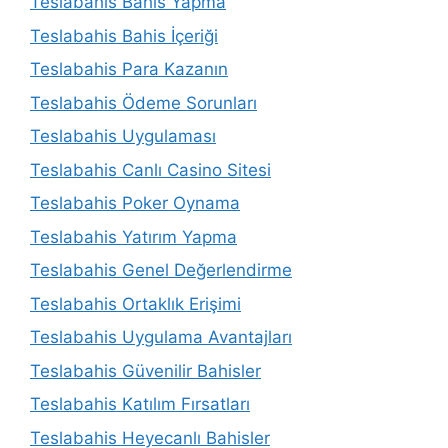
Teslabahis Bahis Yapma
Teslabahis Bahis İçeriği
Teslabahis Para Kazanın
Teslabahis Ödeme Sorunları
Teslabahis Uygulaması
Teslabahis Canlı Casino Sitesi
Teslabahis Poker Oynama
Teslabahis Yatırım Yapma
Teslabahis Genel Değerlendirme
Teslabahis Ortaklık Erişimi
Teslabahis Uygulama Avantajları
Teslabahis Güvenilir Bahisler
Teslabahis Katılım Fırsatları
Teslabahis Heyecanlı Bahisler