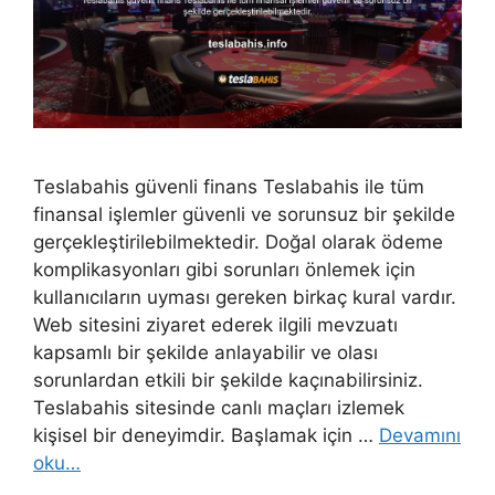
Teslabahis güvenli finans Teslabahis ile tüm
finansal işlemler güvenli ve sorunsuz bir şekilde
gerçekleştirilebilmektedir. Doğal olarak ödeme
komplikasyonları gibi sorunları önlemek için
kullanıcıların uyması gereken birkaç kural vardır.
Web sitesini ziyaret ederek ilgili mevzuatı
kapsamlı bir şekilde anlayabilir ve olası
sorunlardan etkili bir şekilde kaçınabilirsiniz.
Teslabahis sitesinde canlı maçları izlemek
kişisel bir deneyimdir. Başlamak için …
Devamını
oku…