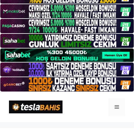
İçeriğe
atla
Menü