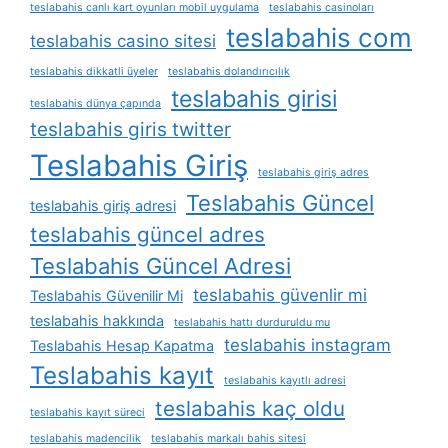
teslabahis canlı kart oyunları mobil uygulama
teslabahis casinoları
teslabahis com
teslabahis casino sitesi
teslabahis dikkatli üyeler
teslabahis dolandırıcılık
teslabahis girisi
teslabahis dünya çapında
teslabahis giris twitter
Teslabahis Giriş
teslabahis giriş adres
Teslabahis Güncel
teslabahis giriş adresi
teslabahis güncel adres
Teslabahis Güncel Adresi
teslabahis güvenlir mi
Teslabahis Güvenilir Mi
teslabahis hakkında
teslabahis hattı durduruldu mu
teslabahis instagram
Teslabahis Hesap Kapatma
Teslabahis kayıt
teslabahis kayıtlı adresi
teslabahis kaç oldu
teslabahis kayıt süreci
teslabahis madencilik
teslabahis markalı bahis sitesi