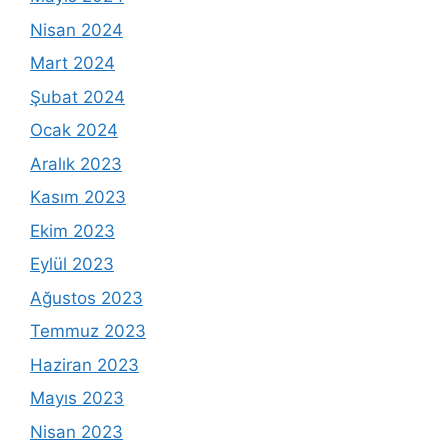
Nisan 2024
Mart 2024
Şubat 2024
Ocak 2024
Aralık 2023
Kasım 2023
Ekim 2023
Eylül 2023
Ağustos 2023
Temmuz 2023
Haziran 2023
Mayıs 2023
Nisan 2023