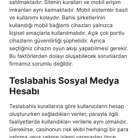
satılmaktadır. Sitenin kuralları ve mobil erişim
imkanları aynı kalmaktadır. Mobil sistemler basit
ve kullanımı kolaydır. Bahis şirketlerinin
kullandığı mobil bağlantı cihazları yalnızca
kişisel amaçlarla kullanılmalıdır. Açık çok portlu
cihazların güvenilirliği şüphelidir. Ayrıca
seçtiğiniz cihazın oyun akışı yapabilmesi gerekir.
Bu faktörlerden dolayı oluşabilecek sorunlardan
firmamız sorumlu değildir.
Teslabahis Sosyal Medya
Hesabı
Teslabahis kurallarına göre kullanıcıların hesap
oluştururken sağladıkları veriler, parayla ilgili
faaliyetlerde kullandıkları verilerle aynı olmalıdır.
Gerekirse, casinonun risk ekibi herhangi bir para
yatırma veya çekme işlemi yapmadan önce