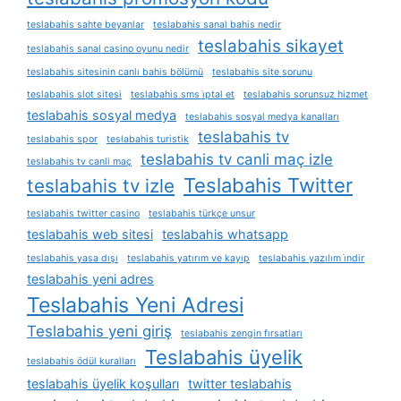
teslabahis sahte beyanlar
teslabahis sanal bahis nedir
teslabahis sikayet
teslabahis sanal casino oyunu nedir
teslabahis sitesinin canlı bahis bölümü
teslabahis site sorunu
teslabahis slot sitesi
teslabahis sms i̇ptal et
teslabahis sorunsuz hizmet
teslabahis sosyal medya
teslabahis sosyal medya kanalları
teslabahis tv
teslabahis spor
teslabahis turistik
teslabahis tv canli maç izle
teslabahis tv canli maç
Teslabahis Twitter
teslabahis tv izle
teslabahis twitter casino
teslabahis türkçe unsur
teslabahis web sitesi
teslabahis whatsapp
teslabahis yasa dışı
teslabahis yatırım ve kayıp
teslabahis yazılım i̇ndir
teslabahis yeni adres
Teslabahis Yeni Adresi
Teslabahis yeni giriş
teslabahis zengin fırsatları
Teslabahis üyelik
teslabahis ödül kuralları
teslabahis üyelik koşulları
twitter teslabahis