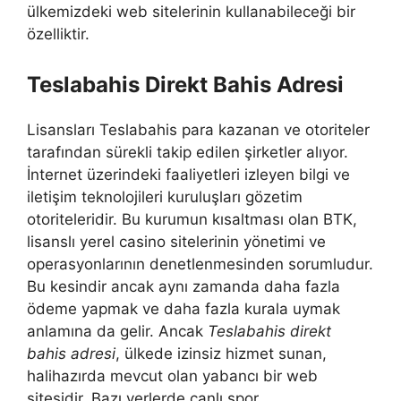
ülkemizdeki web sitelerinin kullanabileceği bir
özelliktir.
Teslabahis Direkt Bahis Adresi
Lisansları Teslabahis para kazanan ve otoriteler
tarafından sürekli takip edilen şirketler alıyor.
İnternet üzerindeki faaliyetleri izleyen bilgi ve
iletişim teknolojileri kuruluşları gözetim
otoriteleridir. Bu kurumun kısaltması olan BTK,
lisanslı yerel casino sitelerinin yönetimi ve
operasyonlarının denetlenmesinden sorumludur.
Bu kesindir ancak aynı zamanda daha fazla
ödeme yapmak ve daha fazla kurala uymak
anlamına da gelir. Ancak
Teslabahis direkt
bahis adresi
, ülkede izinsiz hizmet sunan,
halihazırda mevcut olan yabancı bir web
sitesidir. Bazı yerlerde canlı spor