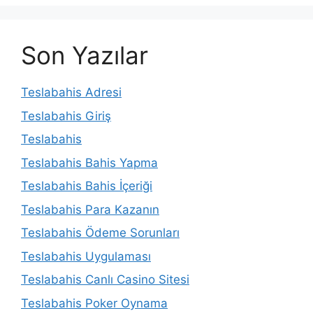
Son Yazılar
Teslabahis Adresi
Teslabahis Giriş
Teslabahis
Teslabahis Bahis Yapma
Teslabahis Bahis İçeriği
Teslabahis Para Kazanın
Teslabahis Ödeme Sorunları
Teslabahis Uygulaması
Teslabahis Canlı Casino Sitesi
Teslabahis Poker Oynama