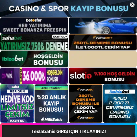
×
Teslabahis GİRİŞ İÇİN TIKLAYINIZ!