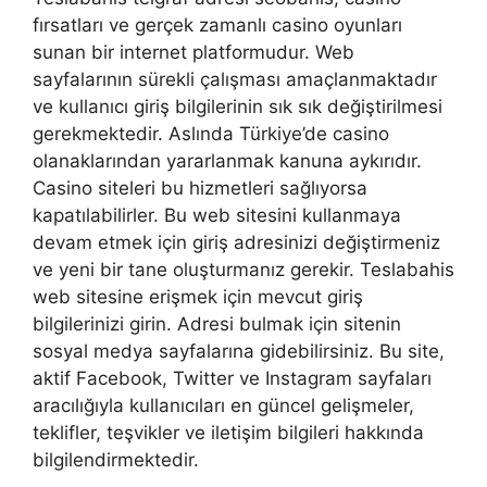
fırsatları ve gerçek zamanlı casino oyunları
sunan bir internet platformudur. Web
sayfalarının sürekli çalışması amaçlanmaktadır
ve kullanıcı giriş bilgilerinin sık sık değiştirilmesi
gerekmektedir. Aslında Türkiye’de casino
olanaklarından yararlanmak kanuna aykırıdır.
Casino siteleri bu hizmetleri sağlıyorsa
kapatılabilirler. Bu web sitesini kullanmaya
devam etmek için giriş adresinizi değiştirmeniz
ve yeni bir tane oluşturmanız gerekir. Teslabahis
web sitesine erişmek için mevcut giriş
bilgilerinizi girin. Adresi bulmak için sitenin
sosyal medya sayfalarına gidebilirsiniz. Bu site,
aktif Facebook, Twitter ve Instagram sayfaları
aracılığıyla kullanıcıları en güncel gelişmeler,
teklifler, teşvikler ve iletişim bilgileri hakkında
bilgilendirmektedir.