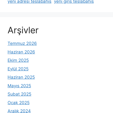
yeni adresi teslabahis
yeni giris teslabahis
Arşivler
Temmuz 2026
Haziran 2026
Ekim 2025
Eylül 2025
Haziran 2025
Mayıs 2025
Şubat 2025
Ocak 2025
Aralık 2024