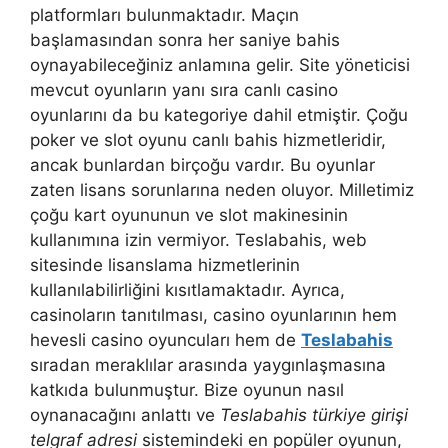
platformları bulunmaktadır. Maçın
başlamasından sonra her saniye bahis
oynayabileceğiniz anlamına gelir. Site yöneticisi
mevcut oyunların yanı sıra canlı casino
oyunlarını da bu kategoriye dahil etmiştir. Çoğu
poker ve slot oyunu canlı bahis hizmetleridir,
ancak bunlardan birçoğu vardır. Bu oyunlar
zaten lisans sorunlarına neden oluyor. Milletimiz
çoğu kart oyununun ve slot makinesinin
kullanımına izin vermiyor. Teslabahis, web
sitesinde lisanslama hizmetlerinin
kullanılabilirliğini kısıtlamaktadır. Ayrıca,
casinoların tanıtılması, casino oyunlarının hem
hevesli casino oyuncuları hem de
Teslabahis
sıradan meraklılar arasında yaygınlaşmasına
katkıda bulunmuştur. Bize oyunun nasıl
oynanacağını anlattı ve
Teslabahis türkiye girişi
telgraf adresi
sistemindeki en popüler oyunun,