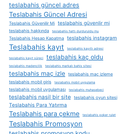
teslabahis güncel adres
Teslabahis Güncel Adresi
teslabahis güvenlir mi
Teslabahis Güvenilir Mi
teslabahis hakkında
teslabahis hattı durduruldu mu
teslabahis instagram
Teslabahis Hesap Kapatma
Teslabahis kayıt
teslabahis kayıtlı adresi
teslabahis kaç oldu
teslabahis kayıt süreci
teslabahis madencilik
teslabahis markalı bahis sitesi
teslabahis maç izle
teslabahis maç izleme
teslabahis mobil giriş
teslabahis mobil uygulama
teslabahis mobil uygulaması
teslabahis muhasebeci
teslabahis nasil bir site
teslabahis oyun sitesi
Teslabahis Para Yatırma
Teslabahis para çekme
teslabahis poker rulet
Teslabahis Promosyon
teslabahis promosyon kodu