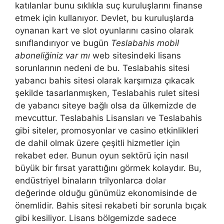
katılanlar bunu sıklıkla suç kuruluşlarını finanse
etmek için kullanıyor. Devlet, bu kuruluşlarda
oynanan kart ve slot oyunlarını casino olarak
sınıflandırıyor ve bugün
Teslabahis mobil
aboneliğiniz var mı
web sitesindeki lisans
sorunlarının nedeni de bu. Teslabahis sitesi
yabancı bahis sitesi olarak karşımıza çıkacak
şekilde tasarlanmışken, Teslabahis rulet sitesi
de yabancı siteye bağlı olsa da ülkemizde de
mevcuttur. Teslabahis Lisansları ve Teslabahis
gibi siteler, promosyonlar ve casino etkinlikleri
de dahil olmak üzere çeşitli hizmetler için
rekabet eder. Bunun oyun sektörü için nasıl
büyük bir fırsat yarattığını görmek kolaydır. Bu,
endüstriyel binaların trilyonlarca dolar
değerinde olduğu günümüz ekonomisinde de
önemlidir. Bahis sitesi rekabeti bir sorunla bıçak
gibi kesiliyor. Lisans bölgemizde sadece