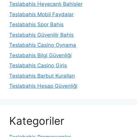
Teslabahis Heyecanlı Bahisler
Teslabahis Mobil Faydalar
Teslabahis Spor Bahis
Teslabahis Güvenilir Bahis
Teslabahis Casino Oynama
Teslabahis Bilgi Güvenliği
Teslabahis Casino Giriş
Teslabahis Barbut Kuralları
Teslabahis Hesap Güvenliği
Kategoriler