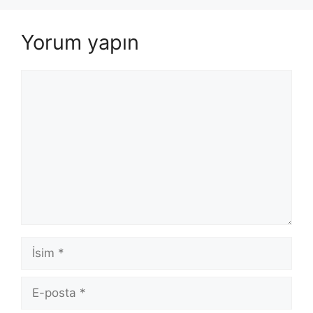
Yorum yapın
Yorum
İsim
E-
posta