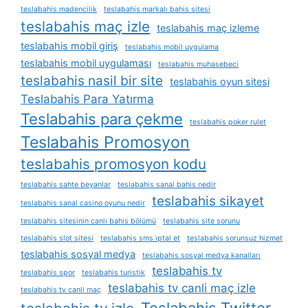
teslabahis madencilik
teslabahis markalı bahis sitesi
teslabahis maç izle
teslabahis maç izleme
teslabahis mobil giriş
teslabahis mobil uygulama
teslabahis mobil uygulaması
teslabahis muhasebeci
teslabahis nasil bir site
teslabahis oyun sitesi
Teslabahis Para Yatırma
Teslabahis para çekme
teslabahis poker rulet
Teslabahis Promosyon
teslabahis promosyon kodu
teslabahis sahte beyanlar
teslabahis sanal bahis nedir
teslabahis sikayet
teslabahis sanal casino oyunu nedir
teslabahis sitesinin canlı bahis bölümü
teslabahis site sorunu
teslabahis slot sitesi
teslabahis sms i̇ptal et
teslabahis sorunsuz hizmet
teslabahis sosyal medya
teslabahis sosyal medya kanalları
teslabahis tv
teslabahis spor
teslabahis turistik
teslabahis tv canli maç izle
teslabahis tv canli maç