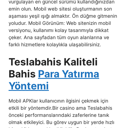
vurgulayan en güncel sürümü kullandığınızdan
emin olun. Mobil web sitesi oluşturmanın son
aşaması yeşil ışığı almaktır. Ön düğme gitmenin
yoludur. Mobil Görünüm: Web sitenizin mobil
versiyonu, kullanımı kolay tasarımıyla dikkat
çeker. Ana sayfadan tüm oyun alanlarına ve
farklı hizmetlere kolaylıkla ulaşabilirsiniz.
Teslabahis Kaliteli
Bahis
Para Yatırma
Yöntemi
Mobil APKlar kullanıcının ilgisini çekmek için
etkili bir yöntemdir.Bir casino ama Teslabahis
önceki performanslarındaki zaferlerine tanık
olmak etkileyici. Bu görev uygun bir yerde hızlı