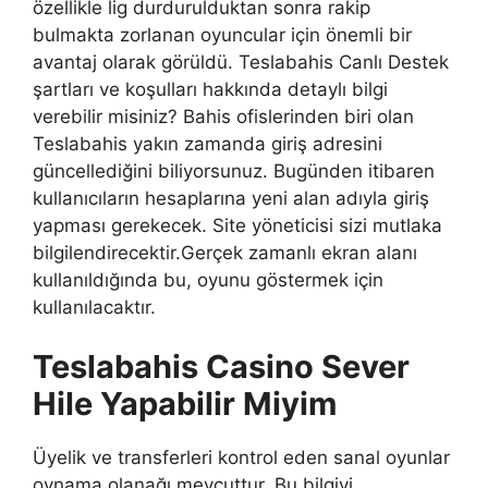
özellikle lig durdurulduktan sonra rakip
bulmakta zorlanan oyuncular için önemli bir
avantaj olarak görüldü. Teslabahis Canlı Destek
şartları ve koşulları hakkında detaylı bilgi
verebilir misiniz? Bahis ofislerinden biri olan
Teslabahis yakın zamanda giriş adresini
güncellediğini biliyorsunuz. Bugünden itibaren
kullanıcıların hesaplarına yeni alan adıyla giriş
yapması gerekecek. Site yöneticisi sizi mutlaka
bilgilendirecektir.Gerçek zamanlı ekran alanı
kullanıldığında bu, oyunu göstermek için
kullanılacaktır.
Teslabahis Casino Sever
Hile Yapabilir Miyim
Üyelik ve transferleri kontrol eden sanal oyunlar
oynama olanağı mevcuttur. Bu bilgiyi