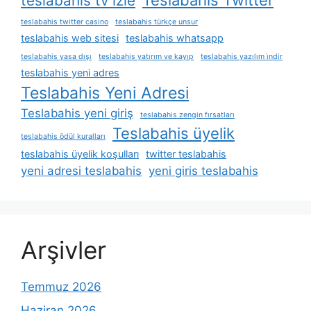
Teslabahis Twitter
teslabahis tv izle
teslabahis twitter casino
teslabahis türkçe unsur
teslabahis web sitesi
teslabahis whatsapp
teslabahis yasa dışı
teslabahis yatırım ve kayıp
teslabahis yazılım i̇ndir
teslabahis yeni adres
Teslabahis Yeni Adresi
Teslabahis yeni giriş
teslabahis zengin fırsatları
Teslabahis üyelik
teslabahis ödül kuralları
teslabahis üyelik koşulları
twitter teslabahis
yeni adresi teslabahis
yeni giris teslabahis
Arşivler
Temmuz 2026
Haziran 2026