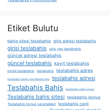
Teslabahis Promosyonlar
Etiket Bulutu
bahis sitesi teslabahis
giris adresi teslabahis
girisi teslabahis
giris yap teslabahis
güncel adresi teslabahis
güncel teslabahis
kayit teslabahis
teslabahis adres
mobil teslabahis
teslabahis
teslabahis adresi
teslabahis adres güncelleme farkı
Teslabahis Bahis
teslabahis bahis oyunu
Teslabahis bahis sitesi
teslabahis bonus
teslabahis canli
Teslabahis bonus seçenekleri