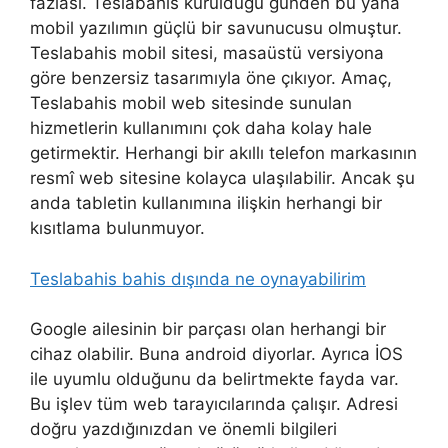
fazlası. Teslabahis kurulduğu günden bu yana
mobil yazılımın güçlü bir savunucusu olmuştur.
Teslabahis mobil sitesi, masaüstü versiyona
göre benzersiz tasarımıyla öne çıkıyor. Amaç,
Teslabahis mobil web sitesinde sunulan
hizmetlerin kullanımını çok daha kolay hale
getirmektir. Herhangi bir akıllı telefon markasının
resmî web sitesine kolayca ulaşılabilir. Ancak şu
anda tabletin kullanımına ilişkin herhangi bir
kısıtlama bulunmuyor.
Teslabahis bahis dışında ne oynayabilirim
Google ailesinin bir parçası olan herhangi bir
cihaz olabilir. Buna android diyorlar. Ayrıca İOS
ile uyumlu olduğunu da belirtmekte fayda var.
Bu işlev tüm web tarayıcılarında çalışır. Adresi
doğru yazdığınızdan ve önemli bilgileri