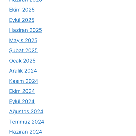
Ekim 2025
Eylül 2025
Haziran 2025
Mayıs 2025
Şubat 2025
Ocak 2025
Aralık 2024
Kasım 2024
Ekim 2024
Eylül 2024
Ağustos 2024
Temmuz 2024
Haziran 2024