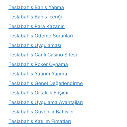
Teslabahis Bahis Yapma
Teslabahis Bahis İçeriği
Teslabahis Para Kazanın
Teslabahis Ödeme Sorunları
Teslabahis Uygulaması
Teslabahis Canlı Casino Sitesi
Teslabahis Poker Oynama
Teslabahis Yatırım Yapma
Teslabahis Genel Değerlendirme
Teslabahis Ortaklık Erişimi
Teslabahis Uygulama Avantajları
Teslabahis Güvenilir Bahisler
Teslabahis Katılım Fırsatları