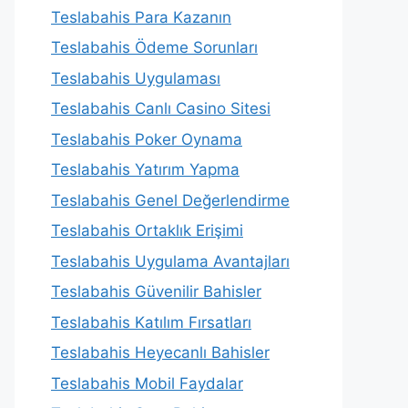
Teslabahis Para Kazanın
Teslabahis Ödeme Sorunları
Teslabahis Uygulaması
Teslabahis Canlı Casino Sitesi
Teslabahis Poker Oynama
Teslabahis Yatırım Yapma
Teslabahis Genel Değerlendirme
Teslabahis Ortaklık Erişimi
Teslabahis Uygulama Avantajları
Teslabahis Güvenilir Bahisler
Teslabahis Katılım Fırsatları
Teslabahis Heyecanlı Bahisler
Teslabahis Mobil Faydalar