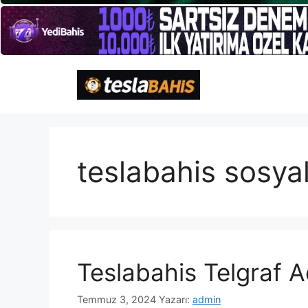
İçeriğe
atla
teslabahis sosya
Teslabahis Telgraf A
Temmuz 3, 2024
Yazarı:
admin