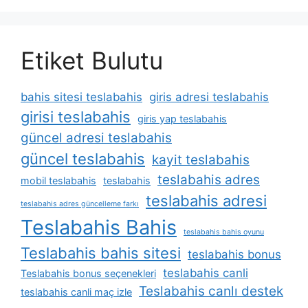
Etiket Bulutu
bahis sitesi teslabahis
giris adresi teslabahis
girisi teslabahis
giris yap teslabahis
güncel adresi teslabahis
güncel teslabahis
kayit teslabahis
teslabahis adres
mobil teslabahis
teslabahis
teslabahis adresi
teslabahis adres güncelleme farkı
Teslabahis Bahis
teslabahis bahis oyunu
Teslabahis bahis sitesi
teslabahis bonus
teslabahis canli
Teslabahis bonus seçenekleri
Teslabahis canlı destek
teslabahis canli maç izle