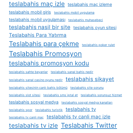
teslabahis maç izle
teslabahis maç izleme
teslabahis mobil giriş
teslabahis mobil uygulama
teslabahis mobil uygulaması
teslabahis muhasebeci
teslabahis nasil bir site
teslabahis oyun sitesi
Teslabahis Para Yatırma
Teslabahis para çekme
teslabahis poker rulet
Teslabahis Promosyon
teslabahis promosyon kodu
teslabahis sahte beyanlar
teslabahis sanal bahis nedir
teslabahis sikayet
teslabahis sanal casino oyunu nedir
teslabahis sitesinin canlı bahis bölümü
teslabahis site sorunu
teslabahis slot sitesi
teslabahis sms i̇ptal et
teslabahis sorunsuz hizmet
teslabahis sosyal medya
teslabahis sosyal medya kanalları
teslabahis tv
teslabahis spor
teslabahis turistik
teslabahis tv canli maç izle
teslabahis tv canli maç
Teslabahis Twitter
teslabahis tv izle