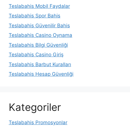
Teslabahis Mobil Faydalar
Teslabahis Spor Bahis
Teslabahis Güvenilir Bahis
Teslabahis Casino Oynama
Teslabahis Bilgi Güvenliği
Teslabahis Casino Giriş
Teslabahis Barbut Kuralları
Teslabahis Hesap Güvenliği
Kategoriler
Teslabahis Promosyonlar