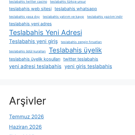
teslabahis twitter casino
teslabahis türkçe unsur
teslabahis web sitesi
teslabahis whatsapp
teslabahis yasa dışı
teslabahis yatırım ve kayıp
teslabahis yazılım i̇ndir
teslabahis yeni adres
Teslabahis Yeni Adresi
Teslabahis yeni giriş
teslabahis zengin fırsatları
Teslabahis üyelik
teslabahis ödül kuralları
teslabahis üyelik koşulları
twitter teslabahis
yeni adresi teslabahis
yeni giris teslabahis
Arşivler
Temmuz 2026
Haziran 2026