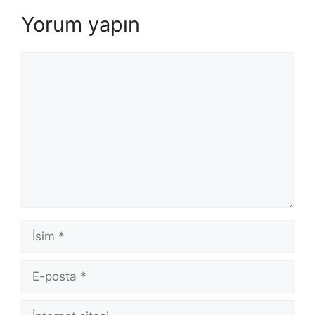
Yorum yapın
Yorum
İsim
E-
posta
İnternet