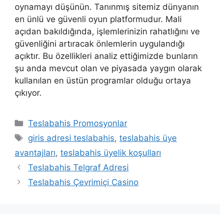
oynamayı düşünün. Tanınmış sitemiz dünyanın
en ünlü ve güvenli oyun platformudur. Mali
açıdan bakıldığında, işlemlerinizin rahatlığını ve
güvenliğini artıracak önlemlerin uygulandığı
açıktır. Bu özellikleri analiz ettiğimizde bunların
şu anda mevcut olan ve piyasada yaygın olarak
kullanılan en üstün programlar olduğu ortaya
çıkıyor.
Kategoriler
Teslabahis Promosyonlar
Etiketler
giris adresi teslabahis
,
teslabahis üye
avantajları
,
teslabahis üyelik koşulları
Teslabahis Telgraf Adresi
Teslabahis Çevrimiçi Casino