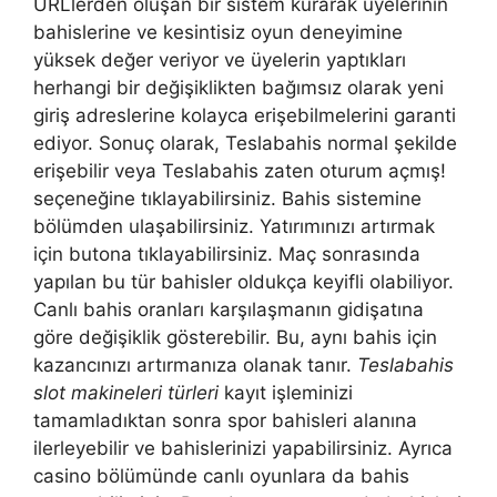
URLlerden oluşan bir sistem kurarak üyelerinin
bahislerine ve kesintisiz oyun deneyimine
yüksek değer veriyor ve üyelerin yaptıkları
herhangi bir değişiklikten bağımsız olarak yeni
giriş adreslerine kolayca erişebilmelerini garanti
ediyor. Sonuç olarak, Teslabahis normal şekilde
erişebilir veya Teslabahis zaten oturum açmış!
seçeneğine tıklayabilirsiniz. Bahis sistemine
bölümden ulaşabilirsiniz. Yatırımınızı artırmak
için butona tıklayabilirsiniz. Maç sonrasında
yapılan bu tür bahisler oldukça keyifli olabiliyor.
Canlı bahis oranları karşılaşmanın gidişatına
göre değişiklik gösterebilir. Bu, aynı bahis için
kazancınızı artırmanıza olanak tanır.
Teslabahis
slot makineleri türleri
kayıt işleminizi
tamamladıktan sonra spor bahisleri alanına
ilerleyebilir ve bahislerinizi yapabilirsiniz. Ayrıca
casino bölümünde canlı oyunlara da bahis