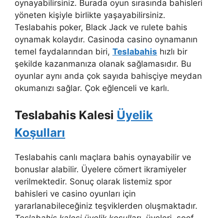
oynayabilirsiniz. Burada oyun sırasında bahisleri
yöneten kişiyle birlikte yaşayabilirsiniz.
Teslabahis poker, Black Jack ve rulete bahis
oynamak kolaydır. Casinoda casino oynamanın
temel faydalarından biri,
Teslabahis
hızlı bir
şekilde kazanmanıza olanak sağlamasıdır. Bu
oyunlar aynı anda çok sayıda bahisçiye meydan
okumanızı sağlar. Çok eğlenceli ve karlı.
Teslabahis Kalesi
Üyelik
Koşulları
Teslabahis canlı maçlara bahis oynayabilir ve
bonuslar alabilir. Üyelere cömert ikramiyeler
verilmektedir. Sonuç olarak listemiz spor
bahisleri ve casino oyunları için
yararlanabileceğiniz teşviklerden oluşmaktadır.