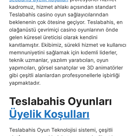
kadromuz, hizmet ahlakı açısından standart
Teslabahis casino oyun sağlayıcılarından
beklenenin çok ötesine geçiyor. Teslabahis, en
olağanüstü çevrimiçi casino oyunlarının önde
gelen küresel üreticisi olarak kendini
kanıtlamıştır. Ekibimiz, sürekli hizmet ve kullanıcı
memnuniyetini sağlamak için kıdemli liderler,
teknik uzmanlar, yazılım yaratıcıları, oyun
yapımcıları, görsel sanatçılar ve 3D animatörler
gibi çeşitli alanlardan profesyonellerle işbirliği
yapmaktadır.
Teslabahis Oyunları
Üyelik Koşulları
Teslabahis Oyun Teknolojisi sistemi, çeşitli