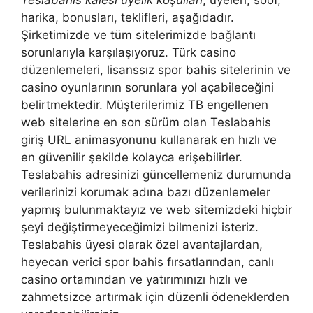
Teslabahis kalesi üyelik koşulları
, üyeleri, soof,
harika, bonusları, teklifleri, aşağıdadır.
Şirketimizde ve tüm sitelerimizde bağlantı
sorunlarıyla karşılaşıyoruz. Türk casino
düzenlemeleri, lisanssız spor bahis sitelerinin ve
casino oyunlarının sorunlara yol açabileceğini
belirtmektedir. Müşterilerimiz TB engellenen
web sitelerine en son sürüm olan Teslabahis
giriş URL animasyonunu kullanarak en hızlı ve
en güvenilir şekilde kolayca erişebilirler.
Teslabahis adresinizi güncellemeniz durumunda
verilerinizi korumak adına bazı düzenlemeler
yapmış bulunmaktayız ve web sitemizdeki hiçbir
şeyi değiştirmeyeceğimizi bilmenizi isteriz.
Teslabahis üyesi olarak özel avantajlardan,
heyecan verici spor bahis fırsatlarından, canlı
casino ortamından ve yatırımınızı hızlı ve
zahmetsizce artırmak için düzenli ödeneklerden