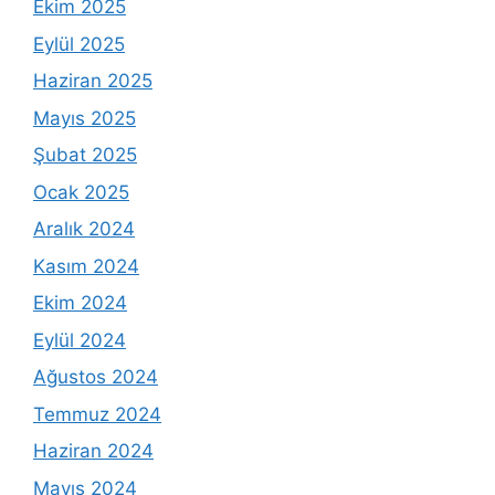
Ekim 2025
Eylül 2025
Haziran 2025
Mayıs 2025
Şubat 2025
Ocak 2025
Aralık 2024
Kasım 2024
Ekim 2024
Eylül 2024
Ağustos 2024
Temmuz 2024
Haziran 2024
Mayıs 2024