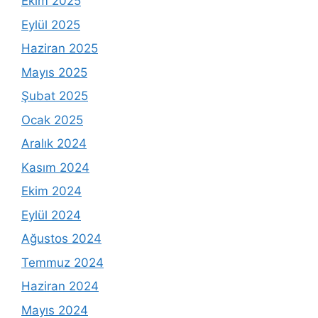
Ekim 2025
Eylül 2025
Haziran 2025
Mayıs 2025
Şubat 2025
Ocak 2025
Aralık 2024
Kasım 2024
Ekim 2024
Eylül 2024
Ağustos 2024
Temmuz 2024
Haziran 2024
Mayıs 2024