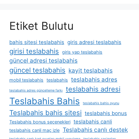
Etiket Bulutu
bahis sitesi teslabahis
giris adresi teslabahis
girisi teslabahis
giris yap teslabahis
güncel adresi teslabahis
güncel teslabahis
kayit teslabahis
teslabahis adres
mobil teslabahis
teslabahis
teslabahis adresi
teslabahis adres güncelleme farkı
Teslabahis Bahis
teslabahis bahis oyunu
Teslabahis bahis sitesi
teslabahis bonus
teslabahis canli
Teslabahis bonus seçenekleri
Teslabahis canlı destek
teslabahis canli maç izle
teslabahis canlı kart oyunları mobil uygulama
teslabahis casinoları