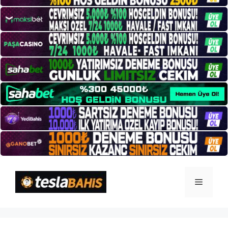
İçeriğe
atla
Menü