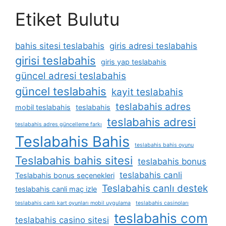
Etiket Bulutu
bahis sitesi teslabahis
giris adresi teslabahis
girisi teslabahis
giris yap teslabahis
güncel adresi teslabahis
güncel teslabahis
kayit teslabahis
teslabahis adres
mobil teslabahis
teslabahis
teslabahis adresi
teslabahis adres güncelleme farkı
Teslabahis Bahis
teslabahis bahis oyunu
Teslabahis bahis sitesi
teslabahis bonus
teslabahis canli
Teslabahis bonus seçenekleri
Teslabahis canlı destek
teslabahis canli maç izle
teslabahis canlı kart oyunları mobil uygulama
teslabahis casinoları
teslabahis com
teslabahis casino sitesi