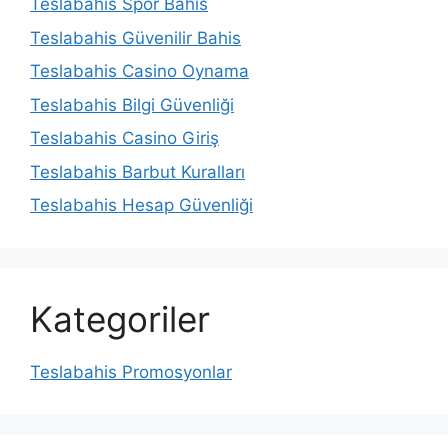
Teslabahis Spor Bahis
Teslabahis Güvenilir Bahis
Teslabahis Casino Oynama
Teslabahis Bilgi Güvenliği
Teslabahis Casino Giriş
Teslabahis Barbut Kuralları
Teslabahis Hesap Güvenliği
Kategoriler
Teslabahis Promosyonlar