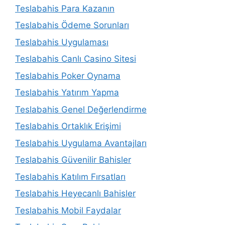
Teslabahis Para Kazanın
Teslabahis Ödeme Sorunları
Teslabahis Uygulaması
Teslabahis Canlı Casino Sitesi
Teslabahis Poker Oynama
Teslabahis Yatırım Yapma
Teslabahis Genel Değerlendirme
Teslabahis Ortaklık Erişimi
Teslabahis Uygulama Avantajları
Teslabahis Güvenilir Bahisler
Teslabahis Katılım Fırsatları
Teslabahis Heyecanlı Bahisler
Teslabahis Mobil Faydalar