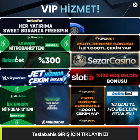
×
Teslabahis GİRİŞ İÇİN TIKLAYINIZ!