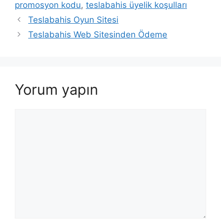
promosyon kodu
,
teslabahis üyelik koşulları
Teslabahis Oyun Sitesi
Teslabahis Web Sitesinden Ödeme
Yorum yapın
Yorum