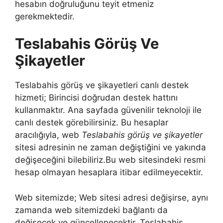
hesabın doğruluğunu teyit etmeniz
gerekmektedir.
Teslabahis Görüş Ve
Şikayetler
Teslabahis görüş ve şikayetleri canlı destek
hizmeti; Birincisi doğrudan destek hattını
kullanmaktır. Ana sayfada güvenilir teknoloji ile
canlı destek görebilirsiniz. Bu hesaplar
aracılığıyla, web
Teslabahis görüş ve şikayetler
sitesi adresinin ne zaman değiştiğini ve yakında
değişeceğini bilebiliriz.Bu web sitesindeki resmi
hesap olmayan hesaplara itibar edilmeyecektir.
Web sitemizde; Web sitesi adresi değişirse, aynı
zamanda web sitemizdeki bağlantı da
değişecek ve güncellenecektir. Teslabahis