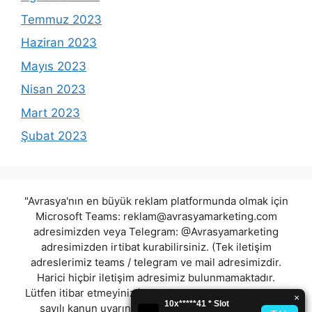
Temmuz 2023
Haziran 2023
Mayıs 2023
Nisan 2023
Mart 2023
Şubat 2023
"Avrasya'nın en büyük reklam platformunda olmak için
Microsoft Teams:
reklam@avrasyamarketing.com
adresimizden veya Telegram: @Avrasyamarketing
adresimizden irtibat kurabilirsiniz. (Tek iletişim
adreslerimiz teams / telegram ve mail adresimizdir.
Harici hiçbir iletişim adresimiz bulunmamaktadır.
Lütfen itibar etmeyiniz.) Türkiye yasalarına göre 7258
sayılı kanun uyarınca yasa dışı bahis oynamanın