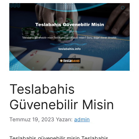
Teslabahis
Güvenebilir Misin
Temmuz 19, 2023
Yazarı:
admin
Teslabahis güvenebilir misin Teslabahis