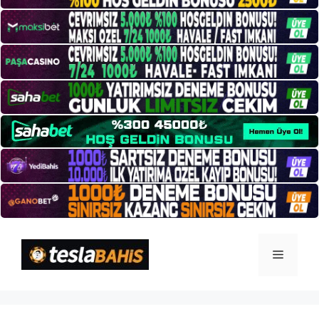
İçeriğe
atla
Menü