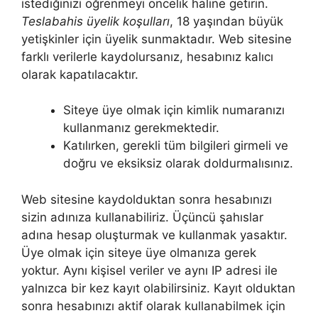
istediğinizi öğrenmeyi öncelik haline getirin.
Teslabahis üyelik koşulları
, 18 yaşından büyük
yetişkinler için üyelik sunmaktadır. Web sitesine
farklı verilerle kaydolursanız, hesabınız kalıcı
olarak kapatılacaktır.
Siteye üye olmak için kimlik numaranızı
kullanmanız gerekmektedir.
Katılırken, gerekli tüm bilgileri girmeli ve
doğru ve eksiksiz olarak doldurmalısınız.
Web sitesine kaydolduktan sonra hesabınızı
sizin adınıza kullanabiliriz. Üçüncü şahıslar
adına hesap oluşturmak ve kullanmak yasaktır.
Üye olmak için siteye üye olmanıza gerek
yoktur. Aynı kişisel veriler ve aynı IP adresi ile
yalnızca bir kez kayıt olabilirsiniz. Kayıt olduktan
sonra hesabınızı aktif olarak kullanabilmek için