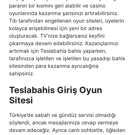
paranın bir kısmını geri alabilir ve casino
oyunlarında kazanma şansınızı artırabilirsiniz.
Tib tarafından engellenen oyun siteleri, üyelerin
kolayca erişebilmesi için yeni bir adres
oluşturacak. TV’nize bağlarsanız keyfini
çıkarmaya devam edebilirsiniz. Kazançlarınızı
artırmak için Teslabahis bahis yaparken,
tarafınızca işletilen ve işletilen bu yasadışı bahis
sitesinden para kazanma ayrıcalığına
sahipsiniz.
Teslabahis Giriş Oyun
Sitesi
Türkiye’de sabah ve gündüz servisi olmadığı
söylendi, ancak mesajlarınıza cevap vermeye
devam edeceğiz. Ayrıca canlı sohbette, öğleden