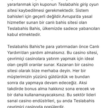
yararlanmak için kuponun
Teslabahis giriş oyun
sitesi
kaybedilmesi gerekmektedir. Sistem
bahisleri için geçerli değildir.Avrupa’da yasal
hizmetler sunan bir canlı bahis sitesi olan
Teslabahis Bahis, ülkemizde sadece yabancıları
kabul etmektedir.
Teslabahis Bahis’te para yatırmadan önce Canlı
Yardım’dan yardım almalısınız. Bu casino sitesi,
çevrimiçi casinolara yatırım yapmak için ideal
olan çeşitli oranlar sunar. Kazanan bir casino
sitesi olarak bize merhaba deyin. Her bir
müşterimizin yüzünü güldürdük ve bundan
sonra da yapmaya devam edeceğiz. Aksi
takdirde bonus alma hakkınız sona erecek ve
bir daha kullanamayacaksınız. Bu sektör lideri
sanal casino endüstrileri, şu anda Teslabahis
çevrimiçi casinoda popülerdir.