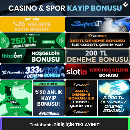
×
Teslabahis GİRİŞ İÇİN TIKLAYINIZ!