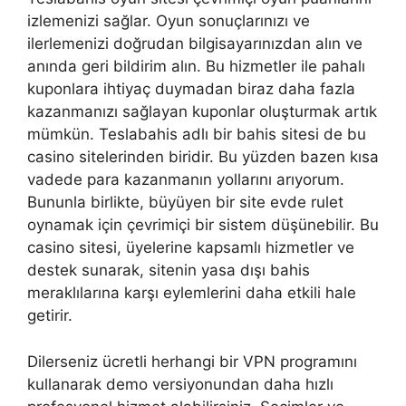
izlemenizi sağlar. Oyun sonuçlarınızı ve
ilerlemenizi doğrudan bilgisayarınızdan alın ve
anında geri bildirim alın. Bu hizmetler ile pahalı
kuponlara ihtiyaç duymadan biraz daha fazla
kazanmanızı sağlayan kuponlar oluşturmak artık
mümkün. Teslabahis adlı bir bahis sitesi de bu
casino sitelerinden biridir. Bu yüzden bazen kısa
vadede para kazanmanın yollarını arıyorum.
Bununla birlikte, büyüyen bir site evde rulet
oynamak için çevrimiçi bir sistem düşünebilir. Bu
casino sitesi, üyelerine kapsamlı hizmetler ve
destek sunarak, sitenin yasa dışı bahis
meraklılarına karşı eylemlerini daha etkili hale
getirir.
Dilerseniz ücretli herhangi bir VPN programını
kullanarak demo versiyonundan daha hızlı