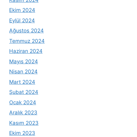
Ekim 2024
Eylül 2024
Ağustos 2024
Temmuz 2024
Haziran 2024
Mayıs 2024
Nisan 2024
Mart 2024
Şubat 2024
Ocak 2024
Aralık 2023
Kasım 2023
Ekim 2023