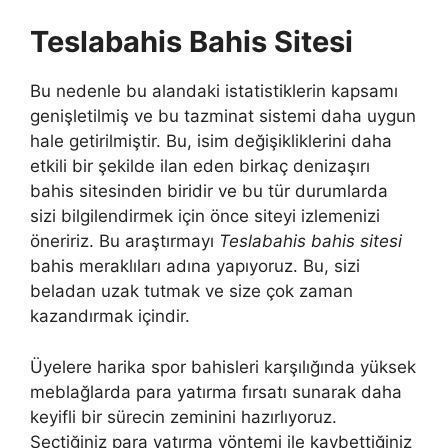
Teslabahis Bahis Sitesi
Bu nedenle bu alandaki istatistiklerin kapsamı
genişletilmiş ve bu tazminat sistemi daha uygun
hale getirilmiştir. Bu, isim değişikliklerini daha
etkili bir şekilde ilan eden birkaç denizaşırı
bahis sitesinden biridir ve bu tür durumlarda
sizi bilgilendirmek için önce siteyi izlemenizi
öneririz. Bu araştırmayı
Teslabahis bahis sitesi
bahis meraklıları adına yapıyoruz. Bu, sizi
beladan uzak tutmak ve size çok zaman
kazandırmak içindir.
Üyelere harika spor bahisleri karşılığında yüksek
meblağlarda para yatırma fırsatı sunarak daha
keyifli bir sürecin zeminini hazırlıyoruz.
Seçtiğiniz para yatırma yöntemi ile kaybettiğiniz