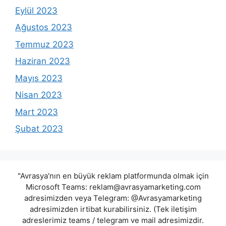
Eylül 2023
Ağustos 2023
Temmuz 2023
Haziran 2023
Mayıs 2023
Nisan 2023
Mart 2023
Şubat 2023
"Avrasya'nın en büyük reklam platformunda olmak için
Microsoft Teams:
reklam@avrasyamarketing.com
adresimizden veya Telegram: @Avrasyamarketing
adresimizden irtibat kurabilirsiniz. (Tek iletişim
adreslerimiz teams / telegram ve mail adresimizdir.