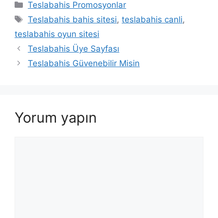
Kategoriler
Teslabahis Promosyonlar
Etiketler
Teslabahis bahis sitesi
,
teslabahis canli
,
teslabahis oyun sitesi
Teslabahis Üye Sayfası
Teslabahis Güvenebilir Misin
Yorum yapın
Yorum