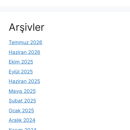
Arşivler
Temmuz 2026
Haziran 2026
Ekim 2025
Eylül 2025
Haziran 2025
Mayıs 2025
Şubat 2025
Ocak 2025
Aralık 2024
Kasım 2024