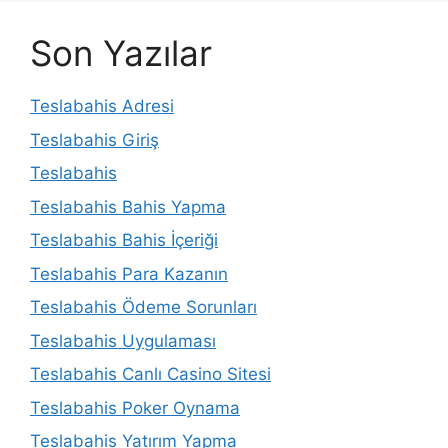
Son Yazılar
Teslabahis Adresi
Teslabahis Giriş
Teslabahis
Teslabahis Bahis Yapma
Teslabahis Bahis İçeriği
Teslabahis Para Kazanın
Teslabahis Ödeme Sorunları
Teslabahis Uygulaması
Teslabahis Canlı Casino Sitesi
Teslabahis Poker Oynama
Teslabahis Yatırım Yapma