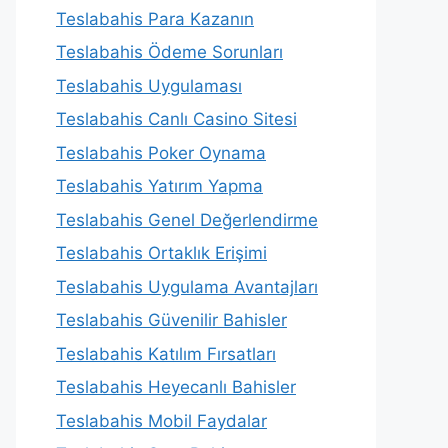
Teslabahis Para Kazanın
Teslabahis Ödeme Sorunları
Teslabahis Uygulaması
Teslabahis Canlı Casino Sitesi
Teslabahis Poker Oynama
Teslabahis Yatırım Yapma
Teslabahis Genel Değerlendirme
Teslabahis Ortaklık Erişimi
Teslabahis Uygulama Avantajları
Teslabahis Güvenilir Bahisler
Teslabahis Katılım Fırsatları
Teslabahis Heyecanlı Bahisler
Teslabahis Mobil Faydalar