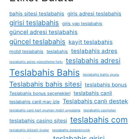
bahis sitesi teslabahis
giris adresi teslabahis
girisi teslabahis
giris yap teslabahis
güncel adresi teslabahis
güncel teslabahis
kayit teslabahis
teslabahis adres
mobil teslabahis
teslabahis
teslabahis adresi
teslabahis adres güncelleme farkı
Teslabahis Bahis
teslabahis bahis oyunu
Teslabahis bahis sitesi
teslabahis bonus
teslabahis canli
Teslabahis bonus seçenekleri
Teslabahis canlı destek
teslabahis canli maç izle
teslabahis canlı kart oyunları mobil uygulama
teslabahis casinoları
teslabahis com
teslabahis casino sitesi
teslabahis dikkatli üyeler
teslabahis dolandırıcılık
teslabahis girisi