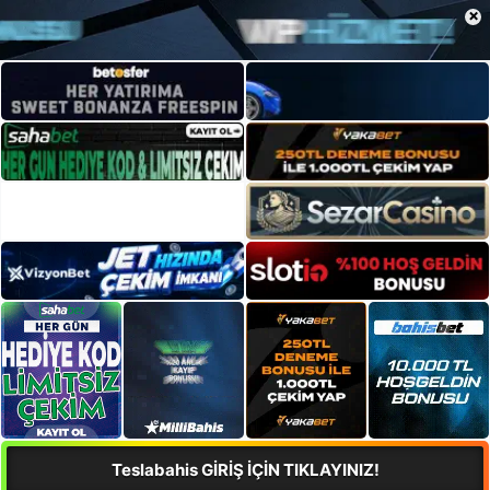
×
Teslabahis GİRİŞ İÇİN TIKLAYINIZ!