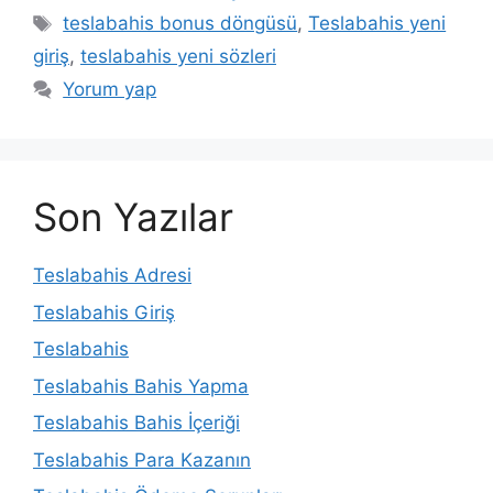
Etiketler
teslabahis bonus döngüsü
,
Teslabahis yeni
giriş
,
teslabahis yeni sözleri
Yorum yap
Son Yazılar
Teslabahis Adresi
Teslabahis Giriş
Teslabahis
Teslabahis Bahis Yapma
Teslabahis Bahis İçeriği
Teslabahis Para Kazanın