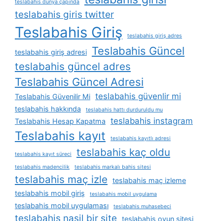
teslabahis dünya çapında
teslabahis giris twitter
Teslabahis Giriş
teslabahis giriş adres
Teslabahis Güncel
teslabahis giriş adresi
teslabahis güncel adres
Teslabahis Güncel Adresi
teslabahis güvenlir mi
Teslabahis Güvenilir Mi
teslabahis hakkında
teslabahis hattı durduruldu mu
teslabahis instagram
Teslabahis Hesap Kapatma
Teslabahis kayıt
teslabahis kayıtlı adresi
teslabahis kaç oldu
teslabahis kayıt süreci
teslabahis madencilik
teslabahis markalı bahis sitesi
teslabahis maç izle
teslabahis maç izleme
teslabahis mobil giriş
teslabahis mobil uygulama
teslabahis mobil uygulaması
teslabahis muhasebeci
teslabahis nasil bir site
teslabahis oyun sitesi