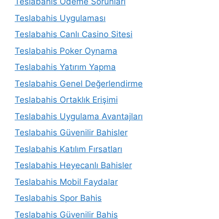
Teslabahis Ödeme Sorunları
Teslabahis Uygulaması
Teslabahis Canlı Casino Sitesi
Teslabahis Poker Oynama
Teslabahis Yatırım Yapma
Teslabahis Genel Değerlendirme
Teslabahis Ortaklık Erişimi
Teslabahis Uygulama Avantajları
Teslabahis Güvenilir Bahisler
Teslabahis Katılım Fırsatları
Teslabahis Heyecanlı Bahisler
Teslabahis Mobil Faydalar
Teslabahis Spor Bahis
Teslabahis Güvenilir Bahis