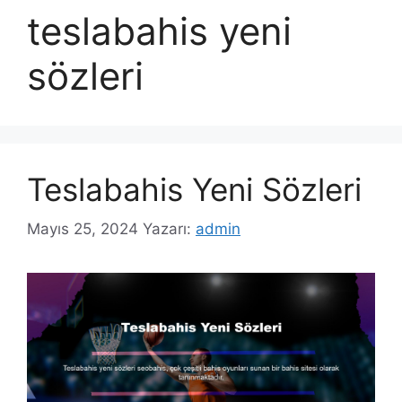
teslabahis yeni
sözleri
Teslabahis Yeni Sözleri
Mayıs 25, 2024
Yazarı:
admin