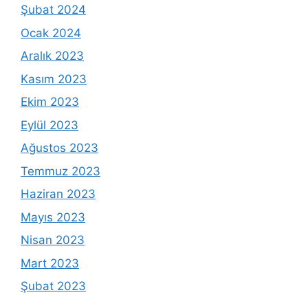
Şubat 2024
Ocak 2024
Aralık 2023
Kasım 2023
Ekim 2023
Eylül 2023
Ağustos 2023
Temmuz 2023
Haziran 2023
Mayıs 2023
Nisan 2023
Mart 2023
Şubat 2023