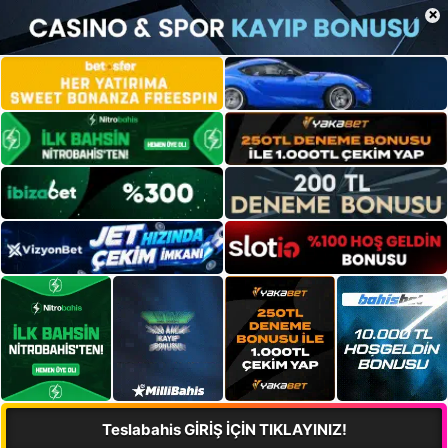
×
Teslabahis GİRİŞ İÇİN TIKLAYINIZ!