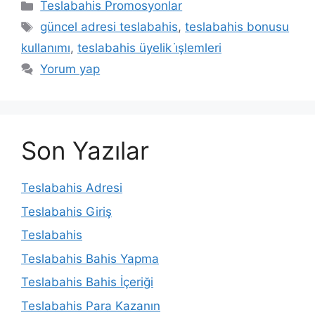
Kategoriler
Teslabahis Promosyonlar
Etiketler
güncel adresi teslabahis
,
teslabahis bonusu
kullanımı
,
teslabahis üyelik i̇şlemleri
Yorum yap
Son Yazılar
Teslabahis Adresi
Teslabahis Giriş
Teslabahis
Teslabahis Bahis Yapma
Teslabahis Bahis İçeriği
Teslabahis Para Kazanın