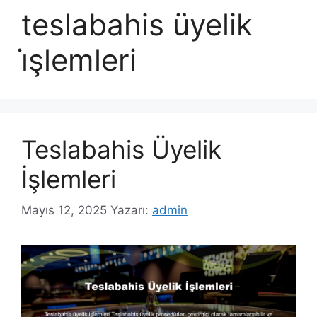
teslabahis üyelik
i̇şlemleri
Teslabahis Üyelik
İşlemleri
Mayıs 12, 2025
Yazarı:
admin