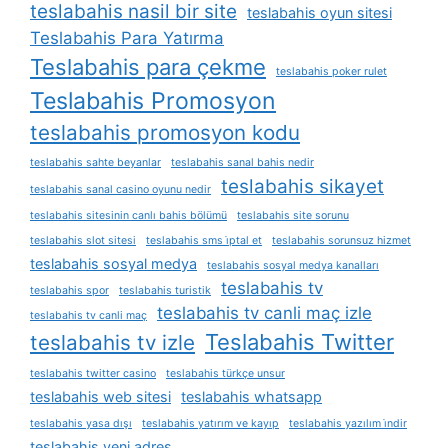
teslabahis nasil bir site
teslabahis oyun sitesi
Teslabahis Para Yatırma
Teslabahis para çekme
teslabahis poker rulet
Teslabahis Promosyon
teslabahis promosyon kodu
teslabahis sahte beyanlar
teslabahis sanal bahis nedir
teslabahis sikayet
teslabahis sanal casino oyunu nedir
teslabahis sitesinin canlı bahis bölümü
teslabahis site sorunu
teslabahis slot sitesi
teslabahis sms i̇ptal et
teslabahis sorunsuz hizmet
teslabahis sosyal medya
teslabahis sosyal medya kanalları
teslabahis tv
teslabahis spor
teslabahis turistik
teslabahis tv canli maç izle
teslabahis tv canli maç
Teslabahis Twitter
teslabahis tv izle
teslabahis twitter casino
teslabahis türkçe unsur
teslabahis web sitesi
teslabahis whatsapp
teslabahis yasa dışı
teslabahis yatırım ve kayıp
teslabahis yazılım i̇ndir
teslabahis yeni adres