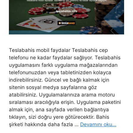
Teslabahis mobil faydalar Teslabahis cep
telefonu ne kadar faydalar sağlıyor. Teslabahis
uygulamasını farklı uygulama mağazalarından
telefonunuzdan veya tabletinizden kolayca
indirebilirsiniz. Güncel ve bağlı kalmak için
sitenin sosyal medya sayfalarına göz
atabilirsiniz. Uygulamalarınıza arama motoru
sıralaması aracılığıyla erişin. Uygulama paketini
almak için, ana sayfada verilen bağlantıya
tıklayın, sizi doğru yere götürecektir. Bahis
şirketi hakkında daha fazla …
Devamını oku…