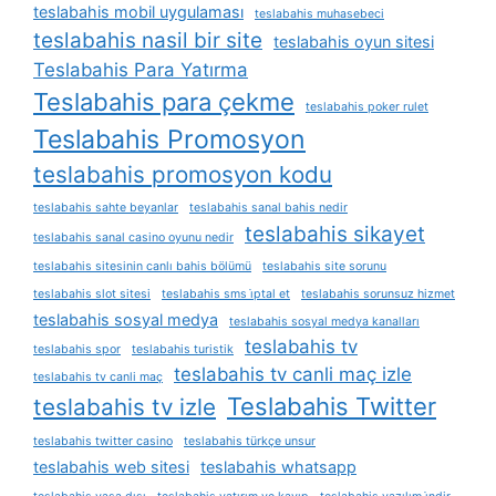
teslabahis mobil uygulaması
teslabahis muhasebeci
teslabahis nasil bir site
teslabahis oyun sitesi
Teslabahis Para Yatırma
Teslabahis para çekme
teslabahis poker rulet
Teslabahis Promosyon
teslabahis promosyon kodu
teslabahis sahte beyanlar
teslabahis sanal bahis nedir
teslabahis sikayet
teslabahis sanal casino oyunu nedir
teslabahis sitesinin canlı bahis bölümü
teslabahis site sorunu
teslabahis slot sitesi
teslabahis sms i̇ptal et
teslabahis sorunsuz hizmet
teslabahis sosyal medya
teslabahis sosyal medya kanalları
teslabahis tv
teslabahis spor
teslabahis turistik
teslabahis tv canli maç izle
teslabahis tv canli maç
Teslabahis Twitter
teslabahis tv izle
teslabahis twitter casino
teslabahis türkçe unsur
teslabahis web sitesi
teslabahis whatsapp