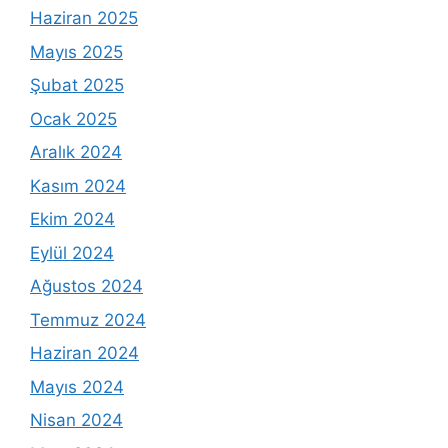
Haziran 2025
Mayıs 2025
Şubat 2025
Ocak 2025
Aralık 2024
Kasım 2024
Ekim 2024
Eylül 2024
Ağustos 2024
Temmuz 2024
Haziran 2024
Mayıs 2024
Nisan 2024