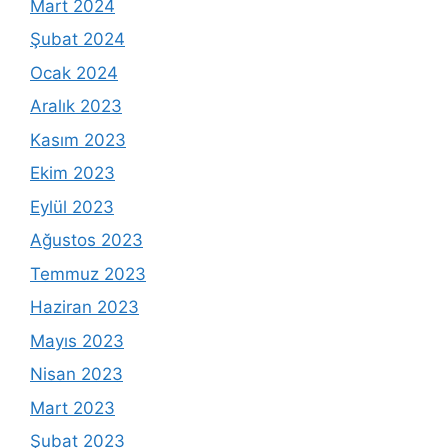
Mart 2024
Şubat 2024
Ocak 2024
Aralık 2023
Kasım 2023
Ekim 2023
Eylül 2023
Ağustos 2023
Temmuz 2023
Haziran 2023
Mayıs 2023
Nisan 2023
Mart 2023
Şubat 2023