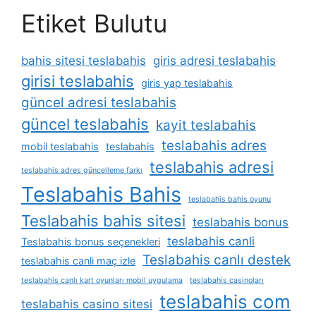
Etiket Bulutu
bahis sitesi teslabahis
giris adresi teslabahis
girisi teslabahis
giris yap teslabahis
güncel adresi teslabahis
güncel teslabahis
kayit teslabahis
teslabahis adres
mobil teslabahis
teslabahis
teslabahis adresi
teslabahis adres güncelleme farkı
Teslabahis Bahis
teslabahis bahis oyunu
Teslabahis bahis sitesi
teslabahis bonus
teslabahis canli
Teslabahis bonus seçenekleri
Teslabahis canlı destek
teslabahis canli maç izle
teslabahis canlı kart oyunları mobil uygulama
teslabahis casinoları
teslabahis com
teslabahis casino sitesi