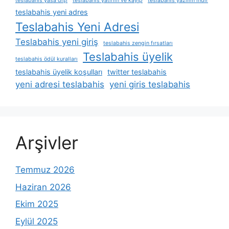
teslabahis yasa dışı
teslabahis yatırım ve kayıp
teslabahis yazılım i̇ndir
teslabahis yeni adres
Teslabahis Yeni Adresi
Teslabahis yeni giriş
teslabahis zengin fırsatları
Teslabahis üyelik
teslabahis ödül kuralları
teslabahis üyelik koşulları
twitter teslabahis
yeni adresi teslabahis
yeni giris teslabahis
Arşivler
Temmuz 2026
Haziran 2026
Ekim 2025
Eylül 2025