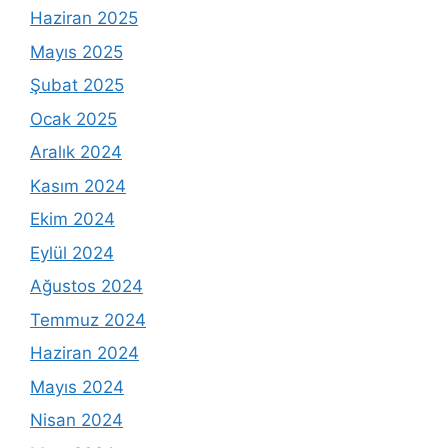
Haziran 2025
Mayıs 2025
Şubat 2025
Ocak 2025
Aralık 2024
Kasım 2024
Ekim 2024
Eylül 2024
Ağustos 2024
Temmuz 2024
Haziran 2024
Mayıs 2024
Nisan 2024