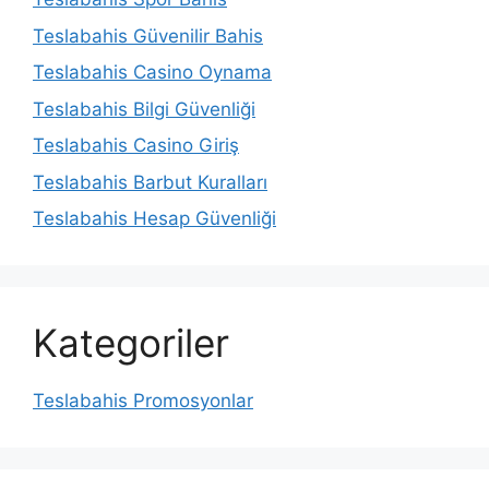
Teslabahis Güvenilir Bahis
Teslabahis Casino Oynama
Teslabahis Bilgi Güvenliği
Teslabahis Casino Giriş
Teslabahis Barbut Kuralları
Teslabahis Hesap Güvenliği
Kategoriler
Teslabahis Promosyonlar