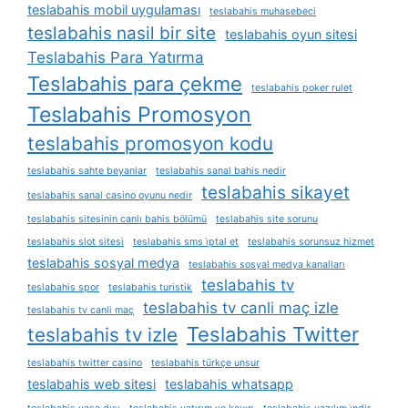
teslabahis mobil uygulaması
teslabahis muhasebeci
teslabahis nasil bir site
teslabahis oyun sitesi
Teslabahis Para Yatırma
Teslabahis para çekme
teslabahis poker rulet
Teslabahis Promosyon
teslabahis promosyon kodu
teslabahis sahte beyanlar
teslabahis sanal bahis nedir
teslabahis sikayet
teslabahis sanal casino oyunu nedir
teslabahis sitesinin canlı bahis bölümü
teslabahis site sorunu
teslabahis slot sitesi
teslabahis sms i̇ptal et
teslabahis sorunsuz hizmet
teslabahis sosyal medya
teslabahis sosyal medya kanalları
teslabahis tv
teslabahis spor
teslabahis turistik
teslabahis tv canli maç izle
teslabahis tv canli maç
Teslabahis Twitter
teslabahis tv izle
teslabahis twitter casino
teslabahis türkçe unsur
teslabahis web sitesi
teslabahis whatsapp