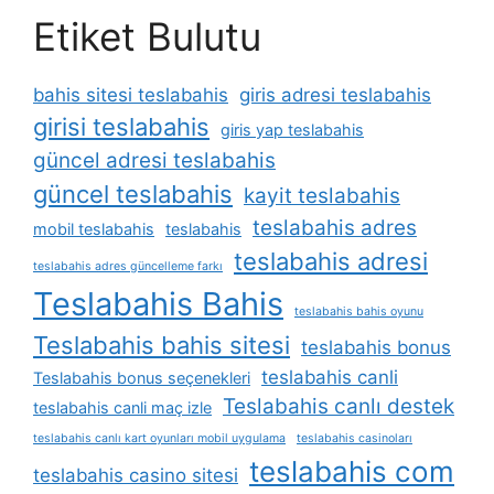
Etiket Bulutu
bahis sitesi teslabahis
giris adresi teslabahis
girisi teslabahis
giris yap teslabahis
güncel adresi teslabahis
güncel teslabahis
kayit teslabahis
teslabahis adres
mobil teslabahis
teslabahis
teslabahis adresi
teslabahis adres güncelleme farkı
Teslabahis Bahis
teslabahis bahis oyunu
Teslabahis bahis sitesi
teslabahis bonus
teslabahis canli
Teslabahis bonus seçenekleri
Teslabahis canlı destek
teslabahis canli maç izle
teslabahis canlı kart oyunları mobil uygulama
teslabahis casinoları
teslabahis com
teslabahis casino sitesi