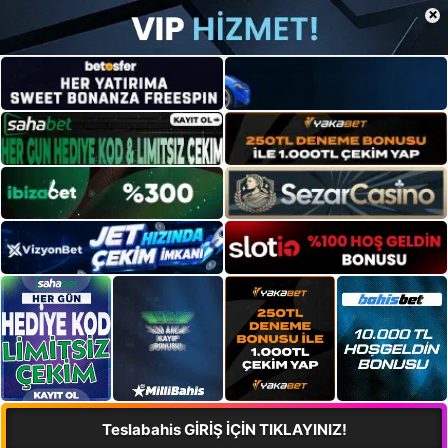
×
Teslabahis GİRİŞ İÇİN TIKLAYINIZ!