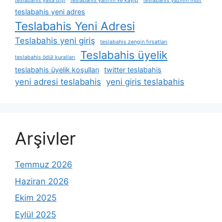
teslabahis yasa dışı
teslabahis yatırım ve kayıp
teslabahis yazılım i̇ndir
teslabahis yeni adres
Teslabahis Yeni Adresi
Teslabahis yeni giriş
teslabahis zengin fırsatları
Teslabahis üyelik
teslabahis ödül kuralları
teslabahis üyelik koşulları
twitter teslabahis
yeni adresi teslabahis
yeni giris teslabahis
Arşivler
Temmuz 2026
Haziran 2026
Ekim 2025
Eylül 2025