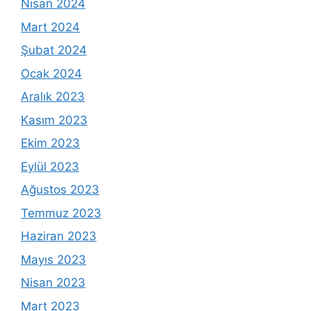
Nisan 2024
Mart 2024
Şubat 2024
Ocak 2024
Aralık 2023
Kasım 2023
Ekim 2023
Eylül 2023
Ağustos 2023
Temmuz 2023
Haziran 2023
Mayıs 2023
Nisan 2023
Mart 2023