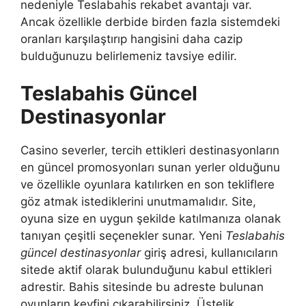
nedeniyle Teslabahis rekabet avantajı var.
Ancak özellikle derbide birden fazla sistemdeki
oranları karşılaştırıp hangisini daha cazip
bulduğunuzu belirlemeniz tavsiye edilir.
Teslabahis Güncel
Destinasyonlar
Casino severler, tercih ettikleri destinasyonların
en güncel promosyonları sunan yerler olduğunu
ve özellikle oyunlara katılırken en son tekliflere
göz atmak istediklerini unutmamalıdır. Site,
oyuna size en uygun şekilde katılmanıza olanak
tanıyan çeşitli seçenekler sunar. Yeni
Teslabahis
güncel destinasyonlar
giriş adresi, kullanıcıların
sitede aktif olarak bulunduğunu kabul ettikleri
adrestir. Bahis sitesinde bu adreste bulunan
oyunların keyfini çıkarabilirsiniz. Üstelik