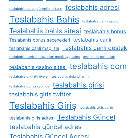
teslabahis adresi
teslabahis adres güncelleme farkı
Teslabahis Bahis
teslabahis bahis oyunu
Teslabahis bahis sitesi
teslabahis bonus
teslabahis canli
Teslabahis bonus seçenekleri
Teslabahis canlı destek
teslabahis canli maç izle
teslabahis canlı kart oyunları mobil uygulama
teslabahis casinoları
teslabahis com
teslabahis casino sitesi
teslabahis dikkatli üyeler
teslabahis dolandırıcılık
teslabahis girisi
teslabahis dünya çapında
teslabahis giris twitter
Teslabahis Giriş
teslabahis giriş adres
Teslabahis Güncel
teslabahis giriş adresi
teslabahis güncel adres
Teslabahis Güncel Adresi