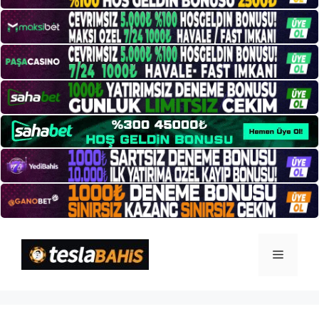
İçeriğe
atla
Menü