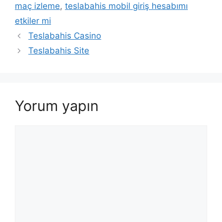
maç izleme
,
teslabahis mobil giriş hesabımı
etkiler mi
Teslabahis Casino
Teslabahis Site
Yorum yapın
Yorum