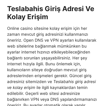
Teslabahis Giriş Adresi Ve
Kolay Erişim
Online casino sitesine kolay erişim için her
zaman mevcut giriş adresinizi kullanmanızı
öneririz. Open DNS ve VPN ayarları kullanılarak
web sitelerine bağlanmak mümkünken bu
ayarlar internet hızınızı etkileyebileceğinden
bağlantı sorunları yaşayabilirsiniz. Her şey
internet hızıyla ilgili. Bunu önlemek için,
kullanıcıların siteye doğrudan mevcut giriş
adreslerinden erişmeleri gerekir. Güncel giriş
adresiniz sitemizden ve
Teslabahis giriş adresi
ve kolay erişim
ile ilgili kaynaklardan temin
edilebilir. Geçerli web sitesi adresinize
bağlanırken VPN veya DNS yapılandırmamanızı
öneririz. Bu ayarlar otomatik olarak yapılır.