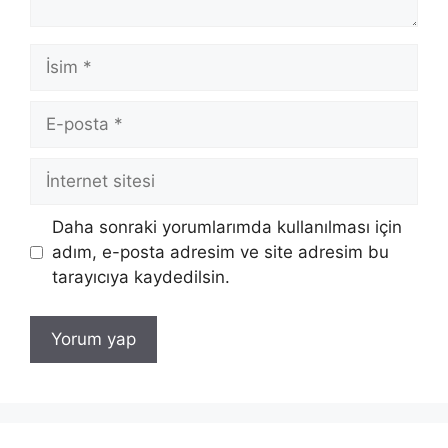
İsim
E-
posta
İnternet
sitesi
Daha sonraki yorumlarımda kullanılması için
adım, e-posta adresim ve site adresim bu
tarayıcıya kaydedilsin.