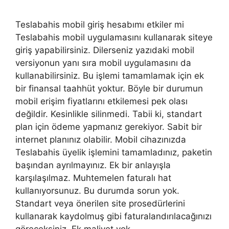
Teslabahis mobil giriş hesabımı etkiler mi
Teslabahis mobil uygulamasını kullanarak siteye
giriş yapabilirsiniz. Dilerseniz yazıdaki mobil
versiyonun yanı sıra mobil uygulamasını da
kullanabilirsiniz. Bu işlemi tamamlamak için ek
bir finansal taahhüt yoktur. Böyle bir durumun
mobil erişim fiyatlarını etkilemesi pek olası
değildir. Kesinlikle silinmedi. Tabii ki, standart
plan için ödeme yapmanız gerekiyor. Sabit bir
internet planınız olabilir. Mobil cihazınızda
Teslabahis üyelik işlemini tamamladınız, paketin
başından ayrılmayınız. Ek bir anlayışla
karşılaşılmaz. Muhtemelen faturalı hat
kullanıyorsunuz. Bu durumda sorun yok.
Standart veya önerilen site prosedürlerini
kullanarak kaydolmuş gibi faturalandırılacağınızı