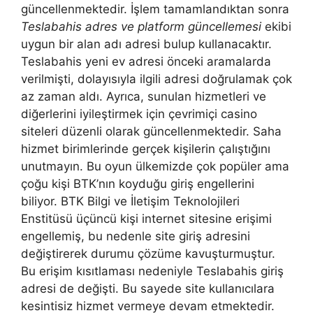
güncellenmektedir. İşlem tamamlandıktan sonra
Teslabahis adres ve platform güncellemesi
ekibi
uygun bir alan adı adresi bulup kullanacaktır.
Teslabahis yeni ev adresi önceki aramalarda
verilmişti, dolayısıyla ilgili adresi doğrulamak çok
az zaman aldı. Ayrıca, sunulan hizmetleri ve
diğerlerini iyileştirmek için çevrimiçi casino
siteleri düzenli olarak güncellenmektedir. Saha
hizmet birimlerinde gerçek kişilerin çalıştığını
unutmayın. Bu oyun ülkemizde çok popüler ama
çoğu kişi BTK’nın koyduğu giriş engellerini
biliyor. BTK Bilgi ve İletişim Teknolojileri
Enstitüsü üçüncü kişi internet sitesine erişimi
engellemiş, bu nedenle site giriş adresini
değiştirerek durumu çözüme kavuşturmuştur.
Bu erişim kısıtlaması nedeniyle Teslabahis giriş
adresi de değişti. Bu sayede site kullanıcılara
kesintisiz hizmet vermeye devam etmektedir.