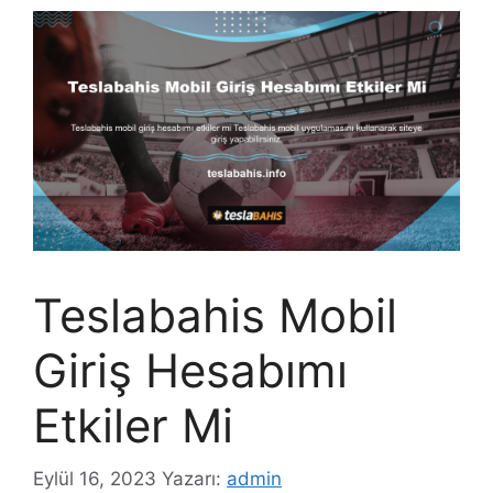
Teslabahis Mobil
Giriş Hesabımı
Etkiler Mi
Eylül 16, 2023
Yazarı:
admin