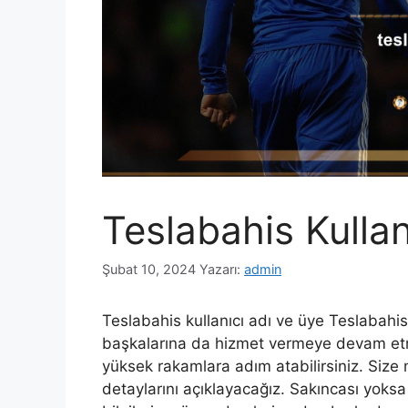
Teslabahis Kullan
Şubat 10, 2024
Yazarı:
admin
Teslabahis kullanıcı adı ve üye Teslabahis 
başkalarına da hizmet vermeye devam etme
yüksek rakamlara adım atabilirsiniz. Siz
detaylarını açıklayacağız. Sakıncası yoks