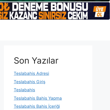
Son Yazılar
Teslabahis Adresi
Teslabahis Giriş
Teslabahis
Teslabahis Bahis Yapma
Teslabahis Bahis İçeriği