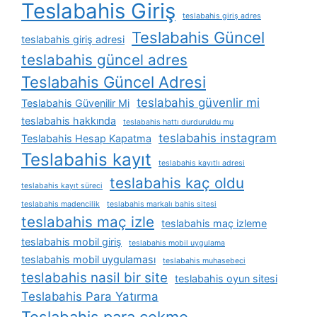
Teslabahis Giriş
teslabahis giriş adres
Teslabahis Güncel
teslabahis giriş adresi
teslabahis güncel adres
Teslabahis Güncel Adresi
teslabahis güvenlir mi
Teslabahis Güvenilir Mi
teslabahis hakkında
teslabahis hattı durduruldu mu
teslabahis instagram
Teslabahis Hesap Kapatma
Teslabahis kayıt
teslabahis kayıtlı adresi
teslabahis kaç oldu
teslabahis kayıt süreci
teslabahis madencilik
teslabahis markalı bahis sitesi
teslabahis maç izle
teslabahis maç izleme
teslabahis mobil giriş
teslabahis mobil uygulama
teslabahis mobil uygulaması
teslabahis muhasebeci
teslabahis nasil bir site
teslabahis oyun sitesi
Teslabahis Para Yatırma