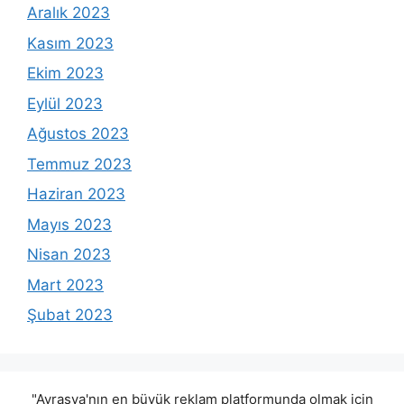
Aralık 2023
Kasım 2023
Ekim 2023
Eylül 2023
Ağustos 2023
Temmuz 2023
Haziran 2023
Mayıs 2023
Nisan 2023
Mart 2023
Şubat 2023
"Avrasya'nın en büyük reklam platformunda olmak için