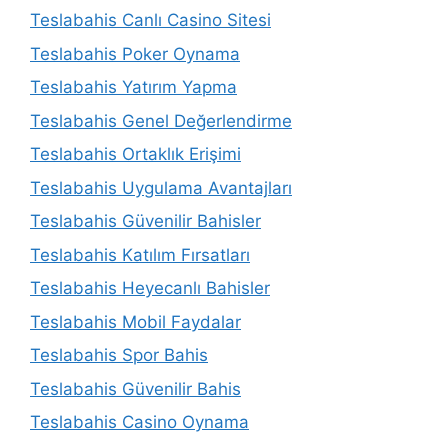
Teslabahis Canlı Casino Sitesi
Teslabahis Poker Oynama
Teslabahis Yatırım Yapma
Teslabahis Genel Değerlendirme
Teslabahis Ortaklık Erişimi
Teslabahis Uygulama Avantajları
Teslabahis Güvenilir Bahisler
Teslabahis Katılım Fırsatları
Teslabahis Heyecanlı Bahisler
Teslabahis Mobil Faydalar
Teslabahis Spor Bahis
Teslabahis Güvenilir Bahis
Teslabahis Casino Oynama