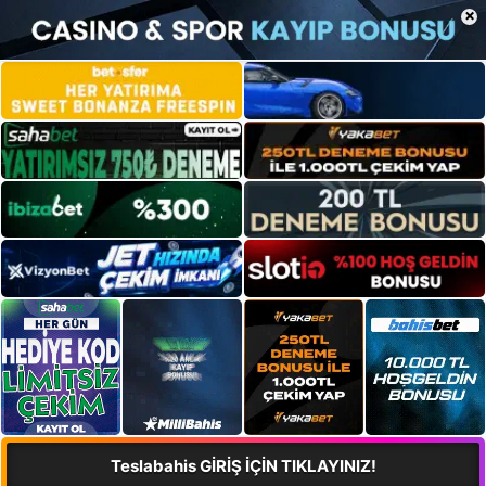
×
Teslabahis GİRİŞ İÇİN TIKLAYINIZ!