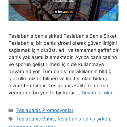
Teslabahis bahis şirketi Teslabahis Bahis Şirketi
Teslabahis, bir bahis şirketi olarak güvenilirliğini
sağlamak için dürüst, adil ve tamamen şeffaf bir
bahis yaklaşımı izlemektedir. Ayrıca canlı casino
ve sporun geliştirilmesi için de kullanmaya
devam ediyor. Tüm bahis meraklılarının bildiği
gibi ülkemizde bilinen ve kaliteli olan birkaç
hizmetten biridir. Teslabahis kaliteden ödün
vermeden bu yönde bir karar …
Devamını oku…
Kategoriler
Teslabahis Promosyonlar
Etiketler
Teslabahis Bahis
,
teslabahis bahis şirketi
,