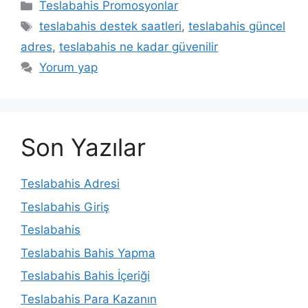
Kategoriler
Teslabahis Promosyonlar
Etiketler
teslabahis destek saatleri
,
teslabahis güncel
adres
,
teslabahis ne kadar güvenilir
Yorum yap
Son Yazılar
Teslabahis Adresi
Teslabahis Giriş
Teslabahis
Teslabahis Bahis Yapma
Teslabahis Bahis İçeriği
Teslabahis Para Kazanın