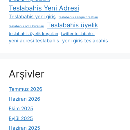
Teslabahis Yeni Adresi
Teslabahis yeni giriş
teslabahis zengin fırsatları
Teslabahis üyelik
teslabahis ödül kuralları
teslabahis üyelik koşulları
twitter teslabahis
yeni adresi teslabahis
yeni giris teslabahis
Arşivler
Temmuz 2026
Haziran 2026
Ekim 2025
Eylül 2025
Haziran 2025