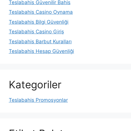
Teslabahis Güvenilir Bahis
Teslabahis Casino Oynama
Teslabahis Bilgi Güvenliği
Teslabahis Casino Giriş
Teslabahis Barbut Kuralları
Teslabahis Hesap Güvenliği
Kategoriler
Teslabahis Promosyonlar