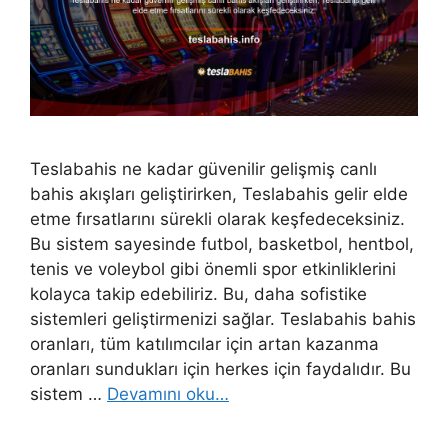
Teslabahis ne kadar güvenilir gelişmiş canlı
bahis akışları geliştirirken, Teslabahis gelir elde
etme fırsatlarını sürekli olarak keşfedeceksiniz.
Bu sistem sayesinde futbol, ​​basketbol, ​​hentbol,
​​tenis ve voleybol gibi önemli spor etkinliklerini
kolayca takip edebiliriz. Bu, daha sofistike
sistemleri geliştirmenizi sağlar. Teslabahis bahis
oranları, tüm katılımcılar için artan kazanma
oranları sundukları için herkes için faydalıdır. Bu
sistem …
Devamını oku…