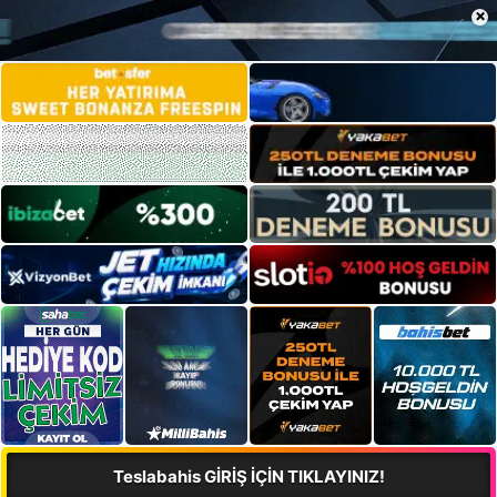
×
Teslabahis GİRİŞ İÇİN TIKLAYINIZ!