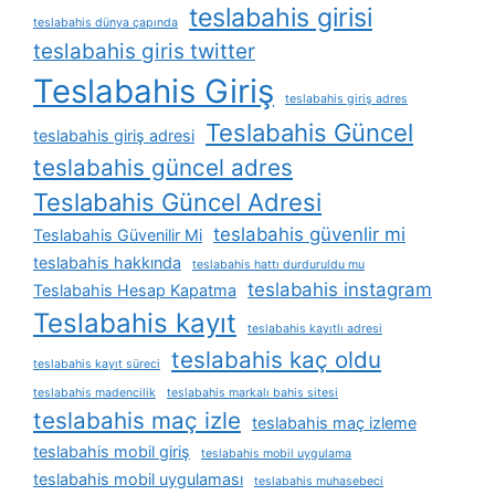
teslabahis girisi
teslabahis dünya çapında
teslabahis giris twitter
Teslabahis Giriş
teslabahis giriş adres
Teslabahis Güncel
teslabahis giriş adresi
teslabahis güncel adres
Teslabahis Güncel Adresi
teslabahis güvenlir mi
Teslabahis Güvenilir Mi
teslabahis hakkında
teslabahis hattı durduruldu mu
teslabahis instagram
Teslabahis Hesap Kapatma
Teslabahis kayıt
teslabahis kayıtlı adresi
teslabahis kaç oldu
teslabahis kayıt süreci
teslabahis madencilik
teslabahis markalı bahis sitesi
teslabahis maç izle
teslabahis maç izleme
teslabahis mobil giriş
teslabahis mobil uygulama
teslabahis mobil uygulaması
teslabahis muhasebeci