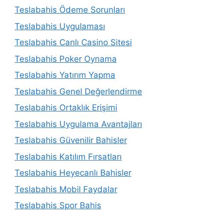
Teslabahis Ödeme Sorunları
Teslabahis Uygulaması
Teslabahis Canlı Casino Sitesi
Teslabahis Poker Oynama
Teslabahis Yatırım Yapma
Teslabahis Genel Değerlendirme
Teslabahis Ortaklık Erişimi
Teslabahis Uygulama Avantajları
Teslabahis Güvenilir Bahisler
Teslabahis Katılım Fırsatları
Teslabahis Heyecanlı Bahisler
Teslabahis Mobil Faydalar
Teslabahis Spor Bahis