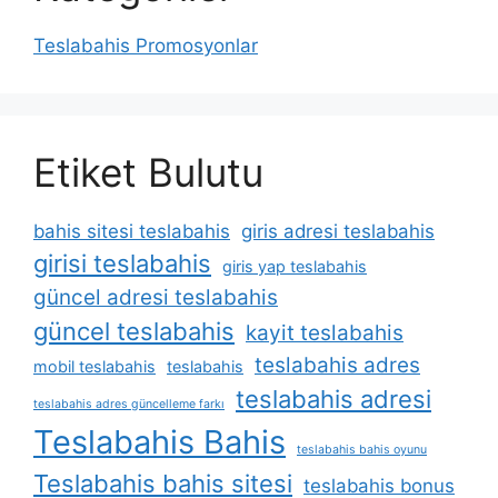
Teslabahis Promosyonlar
Etiket Bulutu
bahis sitesi teslabahis
giris adresi teslabahis
girisi teslabahis
giris yap teslabahis
güncel adresi teslabahis
güncel teslabahis
kayit teslabahis
teslabahis adres
mobil teslabahis
teslabahis
teslabahis adresi
teslabahis adres güncelleme farkı
Teslabahis Bahis
teslabahis bahis oyunu
Teslabahis bahis sitesi
teslabahis bonus