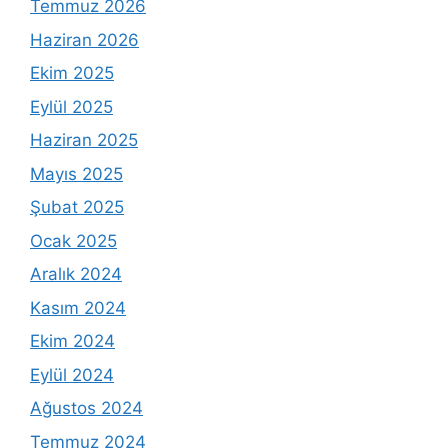
Temmuz 2026
Haziran 2026
Ekim 2025
Eylül 2025
Haziran 2025
Mayıs 2025
Şubat 2025
Ocak 2025
Aralık 2024
Kasım 2024
Ekim 2024
Eylül 2024
Ağustos 2024
Temmuz 2024