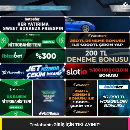
×
Teslabahis GİRİŞ İÇİN TIKLAYINIZ!