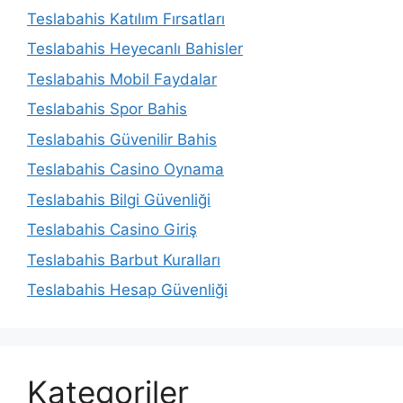
Teslabahis Katılım Fırsatları
Teslabahis Heyecanlı Bahisler
Teslabahis Mobil Faydalar
Teslabahis Spor Bahis
Teslabahis Güvenilir Bahis
Teslabahis Casino Oynama
Teslabahis Bilgi Güvenliği
Teslabahis Casino Giriş
Teslabahis Barbut Kuralları
Teslabahis Hesap Güvenliği
Kategoriler