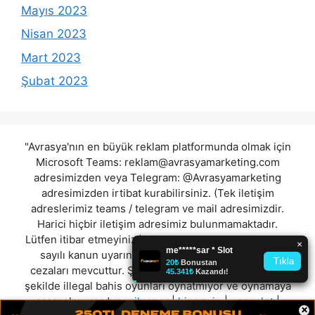
Mayıs 2023
Nisan 2023
Mart 2023
Şubat 2023
"Avrasya'nın en büyük reklam platformunda olmak için
Microsoft Teams:
reklam@avrasyamarketing.com
adresimizden veya Telegram: @Avrasyamarketing
adresimizden irtibat kurabilirsiniz. (Tek iletişim
adreslerimiz teams / telegram ve mail adresimizdir.
Harici hiçbir iletişim adresimiz bulunmamaktadır.
Lütfen itibar etmeyiniz.) Türkiye yasalarına göre 7258
sayılı kanun uyarınca yasa dışı bahis oynamanın
cezaları mevcuttur. Şu an bulunduğunuz site hiç bir
şekilde illegal bahis oyunları oynatmıyor ve oynamaya
aracı olmuyordur.
milyoner
|
hiperwin
|
genxslot
|
×