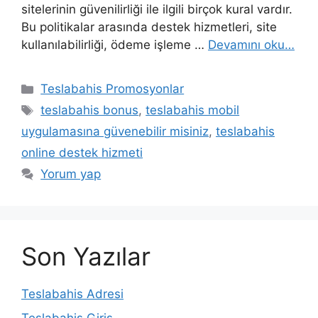
sitelerinin güvenilirliği ile ilgili birçok kural vardır.
Bu politikalar arasında destek hizmetleri, site
kullanılabilirliği, ödeme işleme …
Devamını oku…
Kategoriler
Teslabahis Promosyonlar
Etiketler
teslabahis bonus
,
teslabahis mobil
uygulamasına güvenebilir misiniz
,
teslabahis
online destek hizmeti
Yorum yap
Son Yazılar
Teslabahis Adresi
Teslabahis Giriş