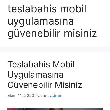
teslabahis mobil
uygulamasına
güvenebilir misiniz
Teslabahis Mobil
Uygulamasına
Güvenebilir Misiniz
Ekim 11, 2023
Yazarı:
admin