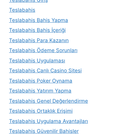
Teslabahis
Teslabahis Bahis Yapma
Teslabahis Bahis İçeriği
Teslabahis Para Kazanın
Teslabahis Ödeme Sorunları
Teslabahis Uygulaması
Teslabahis Canlı Casino Sitesi
Teslabahis Poker Oynama
Teslabahis Yatırım Yapma
Teslabahis Genel Değerlendirme
Teslabahis Ortaklık Erişimi
Teslabahis Uygulama Avantajları
Teslabahis Güvenilir Bahisler