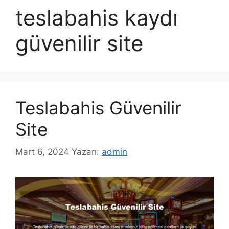
teslabahis kaydı
güvenilir site
Teslabahis Güvenilir
Site
Mart 6, 2024
Yazarı:
admin