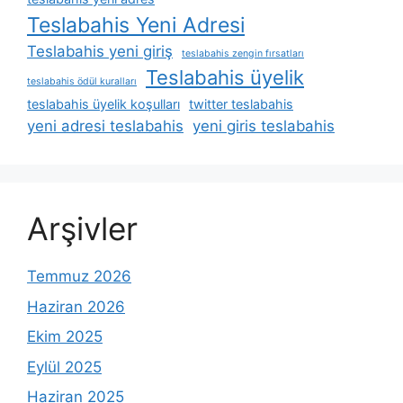
Teslabahis Yeni Adresi
Teslabahis yeni giriş
teslabahis zengin fırsatları
Teslabahis üyelik
teslabahis ödül kuralları
teslabahis üyelik koşulları
twitter teslabahis
yeni adresi teslabahis
yeni giris teslabahis
Arşivler
Temmuz 2026
Haziran 2026
Ekim 2025
Eylül 2025
Haziran 2025