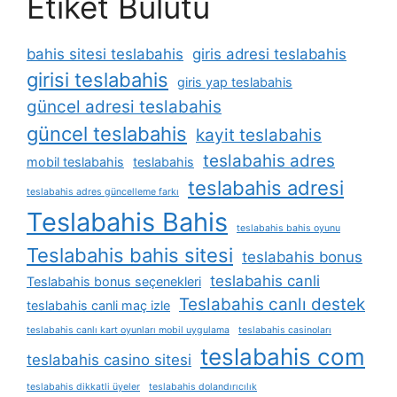
Etiket Bulutu
bahis sitesi teslabahis
giris adresi teslabahis
girisi teslabahis
giris yap teslabahis
güncel adresi teslabahis
güncel teslabahis
kayit teslabahis
teslabahis adres
mobil teslabahis
teslabahis
teslabahis adresi
teslabahis adres güncelleme farkı
Teslabahis Bahis
teslabahis bahis oyunu
Teslabahis bahis sitesi
teslabahis bonus
teslabahis canli
Teslabahis bonus seçenekleri
Teslabahis canlı destek
teslabahis canli maç izle
teslabahis canlı kart oyunları mobil uygulama
teslabahis casinoları
teslabahis com
teslabahis casino sitesi
teslabahis dikkatli üyeler
teslabahis dolandırıcılık