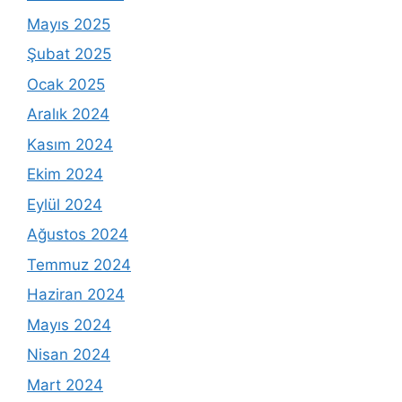
Mayıs 2025
Şubat 2025
Ocak 2025
Aralık 2024
Kasım 2024
Ekim 2024
Eylül 2024
Ağustos 2024
Temmuz 2024
Haziran 2024
Mayıs 2024
Nisan 2024
Mart 2024