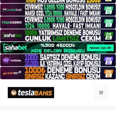
İçeriğe
atla
Menü