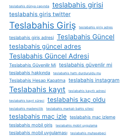
teslabahis girisi
teslabahis dünya çapında
teslabahis giris twitter
Teslabahis Giriş
teslabahis giriş adres
Teslabahis Güncel
teslabahis giriş adresi
teslabahis güncel adres
Teslabahis Güncel Adresi
teslabahis güvenlir mi
Teslabahis Güvenilir Mi
teslabahis hakkında
teslabahis hattı durduruldu mu
teslabahis instagram
Teslabahis Hesap Kapatma
Teslabahis kayıt
teslabahis kayıtlı adresi
teslabahis kaç oldu
teslabahis kayıt süreci
teslabahis madencilik
teslabahis markalı bahis sitesi
teslabahis maç izle
teslabahis maç izleme
teslabahis mobil giriş
teslabahis mobil uygulama
teslabahis mobil uygulaması
teslabahis muhasebeci