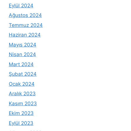
Eylül 2024
Ağustos 2024
Temmuz 2024
Haziran 2024
Mayıs 2024
Nisan 2024
Mart 2024
Şubat 2024
Ocak 2024
Aralık 2023
Kasım 2023
Ekim 2023
Eylül 2023