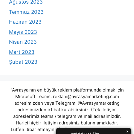
Ağustos 2023
Temmuz 2023
Haziran 2023
Mayıs 2023
Nisan 2023
Mart 2023
Şubat 2023
"Avrasya'nın en büyük reklam platformunda olmak için
Microsoft Teams:
reklam@avrasyamarketing.com
adresimizden veya Telegram: @Avrasyamarketing
adresimizden irtibat kurabilirsiniz. (Tek iletişim
adreslerimiz teams / telegram ve mail adresimizdir.
Harici hiçbir iletişim adresimiz bulunmamaktadır.
Lütfen itibar etmeyiniz.) Türkiye yasalarına göre 7258