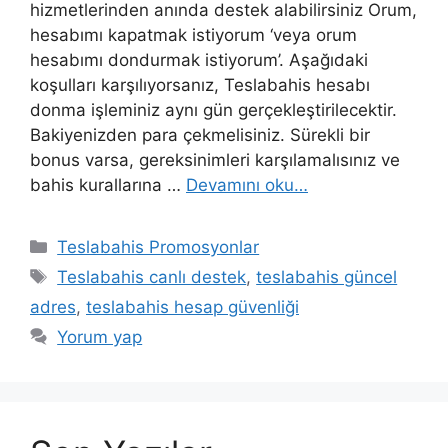
hizmetlerinden anında destek alabilirsiniz Orum,
hesabımı kapatmak istiyorum ‘veya orum
hesabımı dondurmak istiyorum’. Aşağıdaki
koşulları karşılıyorsanız, Teslabahis hesabı
donma işleminiz aynı gün gerçekleştirilecektir.
Bakiyenizden para çekmelisiniz. Sürekli bir
bonus varsa, gereksinimleri karşılamalısınız ve
bahis kurallarına …
Devamını oku…
Kategoriler
Teslabahis Promosyonlar
Etiketler
Teslabahis canlı destek
,
teslabahis güncel
adres
,
teslabahis hesap güvenliği
Yorum yap