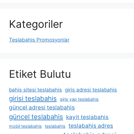
Kategoriler
Teslabahis Promosyonlar
Etiket Bulutu
bahis sitesi teslabahis
giris adresi teslabahis
girisi teslabahis
giris yap teslabahis
güncel adresi teslabahis
güncel teslabahis
kayit teslabahis
teslabahis adres
mobil teslabahis
teslabahis