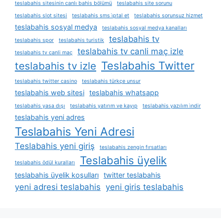
teslabahis sitesinin canlı bahis bölümü
teslabahis site sorunu
teslabahis slot sitesi
teslabahis sms i̇ptal et
teslabahis sorunsuz hizmet
teslabahis sosyal medya
teslabahis sosyal medya kanalları
teslabahis tv
teslabahis spor
teslabahis turistik
teslabahis tv canli maç izle
teslabahis tv canli maç
Teslabahis Twitter
teslabahis tv izle
teslabahis twitter casino
teslabahis türkçe unsur
teslabahis web sitesi
teslabahis whatsapp
teslabahis yasa dışı
teslabahis yatırım ve kayıp
teslabahis yazılım i̇ndir
teslabahis yeni adres
Teslabahis Yeni Adresi
Teslabahis yeni giriş
teslabahis zengin fırsatları
Teslabahis üyelik
teslabahis ödül kuralları
teslabahis üyelik koşulları
twitter teslabahis
yeni adresi teslabahis
yeni giris teslabahis