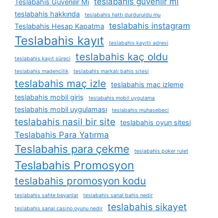
teslabahis güvenlir mi
Teslabahis Güvenilir Mi
teslabahis hakkında
teslabahis hattı durduruldu mu
teslabahis instagram
Teslabahis Hesap Kapatma
Teslabahis kayıt
teslabahis kayıtlı adresi
teslabahis kaç oldu
teslabahis kayıt süreci
teslabahis madencilik
teslabahis markalı bahis sitesi
teslabahis maç izle
teslabahis maç izleme
teslabahis mobil giriş
teslabahis mobil uygulama
teslabahis mobil uygulaması
teslabahis muhasebeci
teslabahis nasil bir site
teslabahis oyun sitesi
Teslabahis Para Yatırma
Teslabahis para çekme
teslabahis poker rulet
Teslabahis Promosyon
teslabahis promosyon kodu
teslabahis sahte beyanlar
teslabahis sanal bahis nedir
teslabahis sikayet
teslabahis sanal casino oyunu nedir