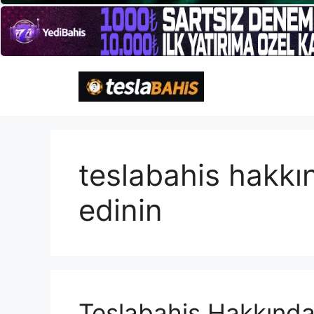
İçeriğe
atla
teslabahis hakkın
edinin
Teslabahis Hakkında 