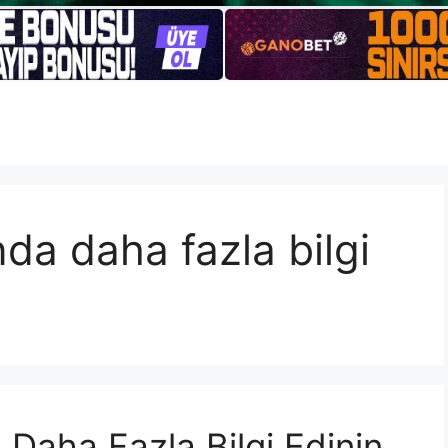
da daha fazla bilgi
Daha Fazla Bilgi Edinin