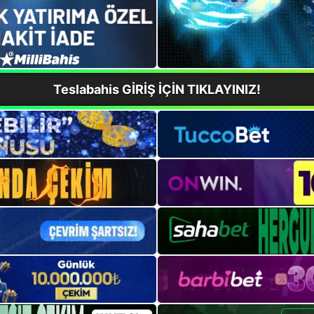
Teslabahis GİRİŞ İÇİN TIKLAYINIZ!