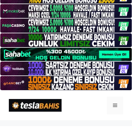
İçeriğe
atla
Menü