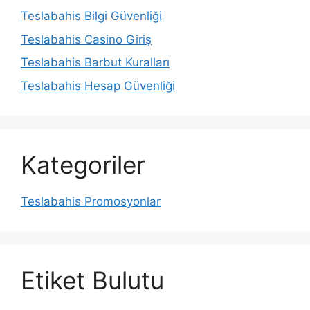
Teslabahis Bilgi Güvenliği
Teslabahis Casino Giriş
Teslabahis Barbut Kuralları
Teslabahis Hesap Güvenliği
Kategoriler
Teslabahis Promosyonlar
Etiket Bulutu