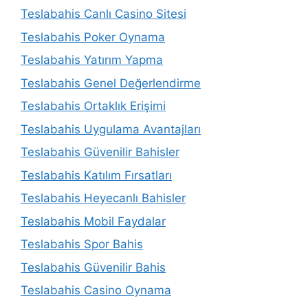
Teslabahis Canlı Casino Sitesi
Teslabahis Poker Oynama
Teslabahis Yatırım Yapma
Teslabahis Genel Değerlendirme
Teslabahis Ortaklık Erişimi
Teslabahis Uygulama Avantajları
Teslabahis Güvenilir Bahisler
Teslabahis Katılım Fırsatları
Teslabahis Heyecanlı Bahisler
Teslabahis Mobil Faydalar
Teslabahis Spor Bahis
Teslabahis Güvenilir Bahis
Teslabahis Casino Oynama