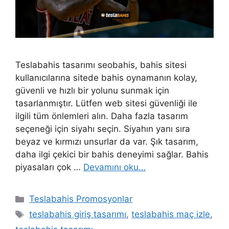
Teslabahis tasarımı seobahis, bahis sitesi
kullanıcılarına sitede bahis oynamanın kolay,
güvenli ve hızlı bir yolunu sunmak için
tasarlanmıştır. Lütfen web sitesi güvenliği ile
ilgili tüm önlemleri alın. Daha fazla tasarım
seçeneği için siyahı seçin. Siyahın yanı sıra
beyaz ve kırmızı unsurlar da var. Şık tasarım,
daha ilgi çekici bir bahis deneyimi sağlar. Bahis
piyasaları çok …
Devamını oku…
Kategoriler
Teslabahis Promosyonlar
Etiketler
teslabahis giriş tasarımı
,
teslabahis maç izle
,