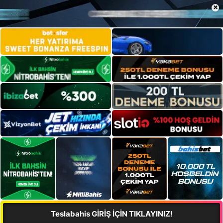
×
Teslabahis GİRİŞ İÇİN TIKLAYINIZ!