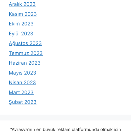
Aralık 2023
Kasım 2023
Ekim 2023
Eylül 2023
Ağustos 2023
Temmuz 2023
Haziran 2023
Mayıs 2023
Nisan 2023
Mart 2023
Şubat 2023
"Avrasya'nın en büyük reklam platformunda olmak için