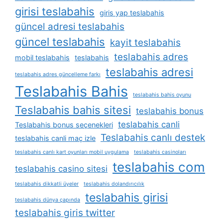
girisi teslabahis
giris yap teslabahis
güncel adresi teslabahis
güncel teslabahis
kayit teslabahis
teslabahis adres
mobil teslabahis
teslabahis
teslabahis adresi
teslabahis adres güncelleme farkı
Teslabahis Bahis
teslabahis bahis oyunu
Teslabahis bahis sitesi
teslabahis bonus
teslabahis canli
Teslabahis bonus seçenekleri
Teslabahis canlı destek
teslabahis canli maç izle
teslabahis canlı kart oyunları mobil uygulama
teslabahis casinoları
teslabahis com
teslabahis casino sitesi
teslabahis dikkatli üyeler
teslabahis dolandırıcılık
teslabahis girisi
teslabahis dünya çapında
teslabahis giris twitter