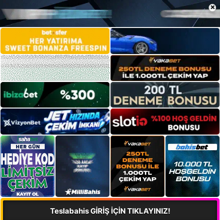
×
Teslabahis GİRİŞ İÇİN TIKLAYINIZ!