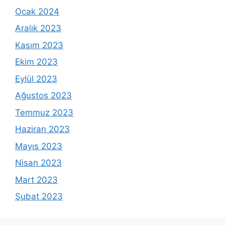
Ocak 2024
Aralık 2023
Kasım 2023
Ekim 2023
Eylül 2023
Ağustos 2023
Temmuz 2023
Haziran 2023
Mayıs 2023
Nisan 2023
Mart 2023
Şubat 2023