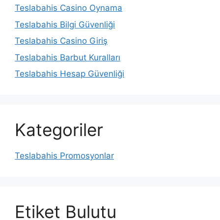
Teslabahis Casino Oynama
Teslabahis Bilgi Güvenliği
Teslabahis Casino Giriş
Teslabahis Barbut Kuralları
Teslabahis Hesap Güvenliği
Kategoriler
Teslabahis Promosyonlar
Etiket Bulutu