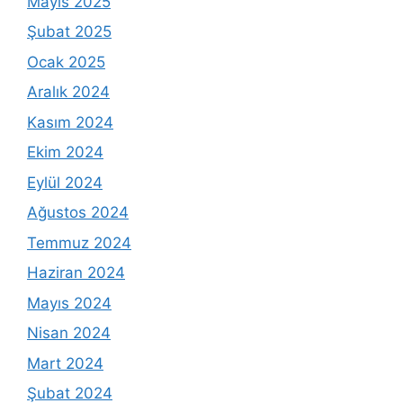
Mayıs 2025
Şubat 2025
Ocak 2025
Aralık 2024
Kasım 2024
Ekim 2024
Eylül 2024
Ağustos 2024
Temmuz 2024
Haziran 2024
Mayıs 2024
Nisan 2024
Mart 2024
Şubat 2024