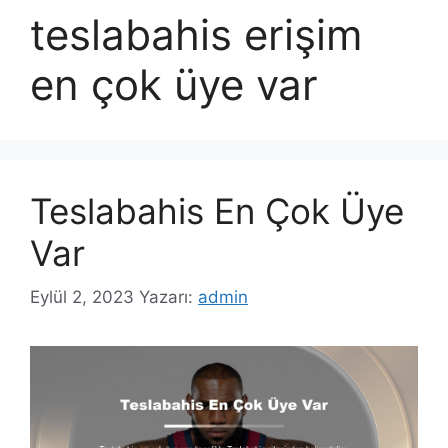
teslabahis erişim
en çok üye var
Teslabahis En Çok Üye
Var
Eylül 2, 2023
Yazarı:
admin