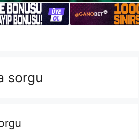
a sorgu
orgu