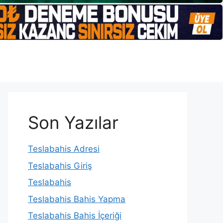
Son Yazılar
Teslabahis Adresi
Teslabahis Giriş
Teslabahis
Teslabahis Bahis Yapma
Teslabahis Bahis İçeriği