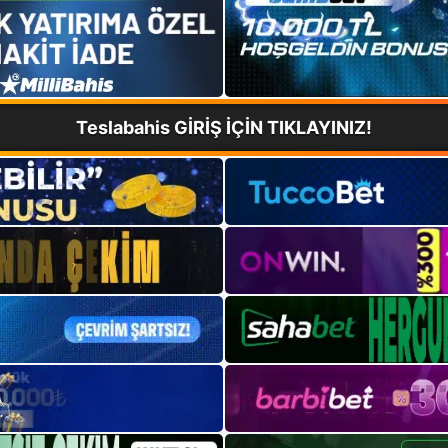
Teslabahis GİRİŞ İÇİN TIKLAYINIZ!