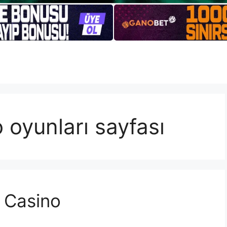
 oyunları sayfası
i Casino