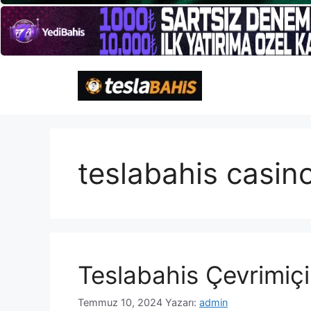
İçeriğe
atla
teslabahis casino
Teslabahis Çevrimiç
Temmuz 10, 2024
Yazarı:
admin