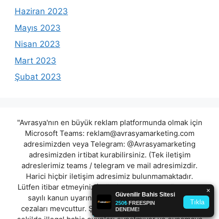
Haziran 2023
Mayıs 2023
Nisan 2023
Mart 2023
Şubat 2023
"Avrasya'nın en büyük reklam platformunda olmak için
Microsoft Teams:
reklam@avrasyamarketing.com
adresimizden veya Telegram: @Avrasyamarketing
adresimizden irtibat kurabilirsiniz. (Tek iletişim
adreslerimiz teams / telegram ve mail adresimizdir.
Harici hiçbir iletişim adresimiz bulunmamaktadır.
Lütfen itibar etmeyiniz.) Türkiye yasalarına göre 7258
sayılı kanun uyarınca yasa dışı bahis oynamanın
cezaları mevcuttur. Şu an bulunduğunuz site hiç bir