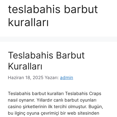
teslabahis barbut
kuralları
Teslabahis Barbut
Kuralları
Haziran 18, 2025
Yazarı:
admin
Teslabahis barbut kuralları Teslabahis Craps
nasıl oynanır. Yıllardır canlı barbut oyunları
casino şirketlerinin ilk tercihi olmuştur. Bugün,
bu ilginç oyuna çevrimiçi bir web sitesinden