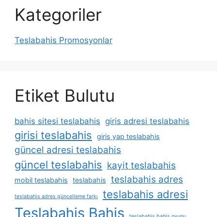
Kategoriler
Teslabahis Promosyonlar
Etiket Bulutu
bahis sitesi teslabahis
giris adresi teslabahis
girisi teslabahis
giris yap teslabahis
güncel adresi teslabahis
güncel teslabahis
kayit teslabahis
teslabahis adres
mobil teslabahis
teslabahis
teslabahis adresi
teslabahis adres güncelleme farkı
Teslabahis Bahis
teslabahis bahis oyunu