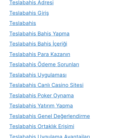
Teslabahis Adresi
Teslabahis Giriş
Teslabahis
Teslabahis Bahis Yapma
Teslabahis Bahis İçeriği
Teslabahis Para Kazanın
Teslabahis Ödeme Sorunları
Teslabahis Uygulaması
Teslabahis Canlı Casino Sitesi
Teslabahis Poker Oynama
Teslabahis Yatırım Yapma
Teslabahis Genel Değerlendirme
Teslabahis Ortaklık Erişimi
Teslabahis Uygulama Avantajları