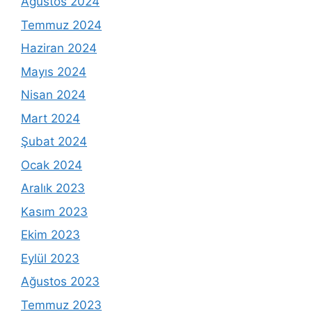
Ağustos 2024
Temmuz 2024
Haziran 2024
Mayıs 2024
Nisan 2024
Mart 2024
Şubat 2024
Ocak 2024
Aralık 2023
Kasım 2023
Ekim 2023
Eylül 2023
Ağustos 2023
Temmuz 2023