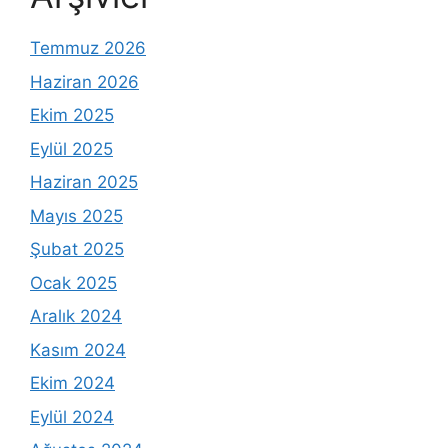
Temmuz 2026
Haziran 2026
Ekim 2025
Eylül 2025
Haziran 2025
Mayıs 2025
Şubat 2025
Ocak 2025
Aralık 2024
Kasım 2024
Ekim 2024
Eylül 2024