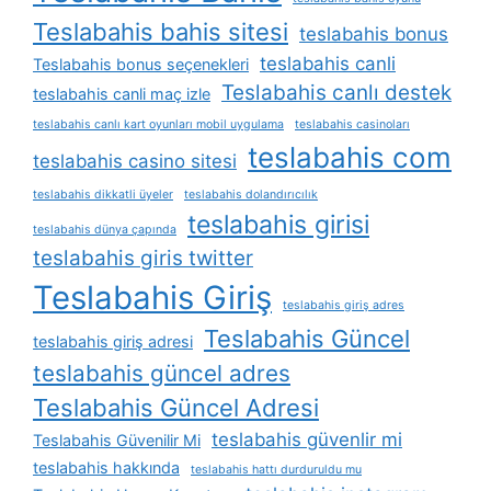
Teslabahis bahis sitesi
teslabahis bonus
teslabahis canli
Teslabahis bonus seçenekleri
Teslabahis canlı destek
teslabahis canli maç izle
teslabahis canlı kart oyunları mobil uygulama
teslabahis casinoları
teslabahis com
teslabahis casino sitesi
teslabahis dikkatli üyeler
teslabahis dolandırıcılık
teslabahis girisi
teslabahis dünya çapında
teslabahis giris twitter
Teslabahis Giriş
teslabahis giriş adres
Teslabahis Güncel
teslabahis giriş adresi
teslabahis güncel adres
Teslabahis Güncel Adresi
teslabahis güvenlir mi
Teslabahis Güvenilir Mi
teslabahis hakkında
teslabahis hattı durduruldu mu