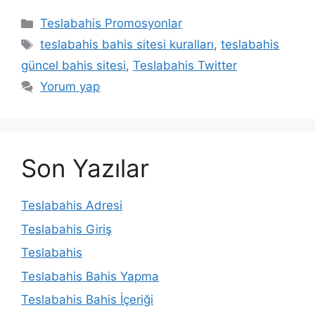
Kategoriler
Teslabahis Promosyonlar
Etiketler
teslabahis bahis sitesi kuralları
,
teslabahis
güncel bahis sitesi
,
Teslabahis Twitter
Yorum yap
Son Yazılar
Teslabahis Adresi
Teslabahis Giriş
Teslabahis
Teslabahis Bahis Yapma
Teslabahis Bahis İçeriği