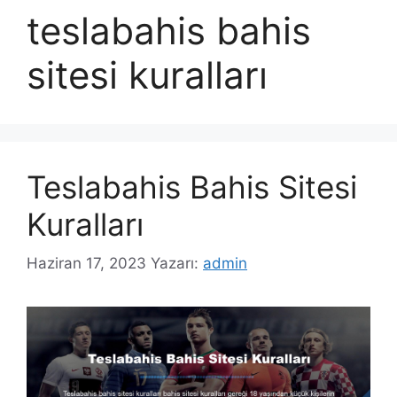
teslabahis bahis
sitesi kuralları
Teslabahis Bahis Sitesi
Kuralları
Haziran 17, 2023
Yazarı:
admin