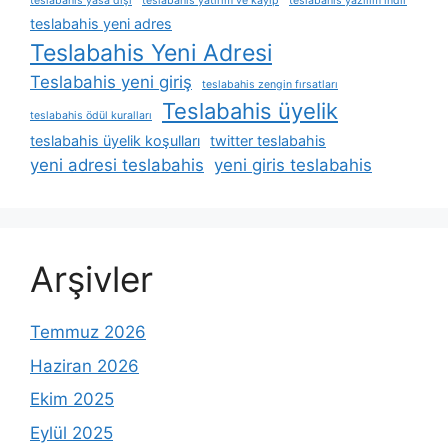
teslabahis yasa dışı
teslabahis yatırım ve kayıp
teslabahis yazılım i̇ndir
teslabahis yeni adres
Teslabahis Yeni Adresi
Teslabahis yeni giriş
teslabahis zengin fırsatları
Teslabahis üyelik
teslabahis ödül kuralları
teslabahis üyelik koşulları
twitter teslabahis
yeni adresi teslabahis
yeni giris teslabahis
Arşivler
Temmuz 2026
Haziran 2026
Ekim 2025
Eylül 2025