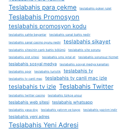
Teslabahis para çekme
teslabahis poker rulet
Teslabahis Promosyon
teslabahis promosyon kodu
teslabahis sahte beyanlar
teslabahis sanal bahis nedir
teslabahis sikayet
teslabahis sanal casino oyunu nedir
teslabahis sitesinin canlı bahis bölümü
teslabahis site sorunu
teslabahis slot sitesi
teslabahis sms i̇ptal et
teslabahis sorunsuz hizmet
teslabahis sosyal medya
teslabahis sosyal medya kanalları
teslabahis tv
teslabahis spor
teslabahis turistik
teslabahis tv canli maç izle
teslabahis tv canli maç
Teslabahis Twitter
teslabahis tv izle
teslabahis twitter casino
teslabahis türkçe unsur
teslabahis web sitesi
teslabahis whatsapp
teslabahis yasa dışı
teslabahis yatırım ve kayıp
teslabahis yazılım i̇ndir
teslabahis yeni adres
Teslabahis Yeni Adresi