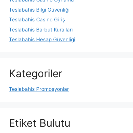
Teslabahis Bilgi Güvenliği
Teslabahis Casino Giriş
Teslabahis Barbut Kuralları
Teslabahis Hesap Güvenliği
Kategoriler
Teslabahis Promosyonlar
Etiket Bulutu