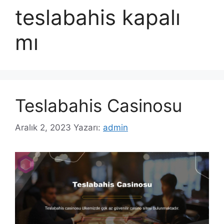
teslabahis kapalı
mı
Teslabahis Casinosu
Aralık 2, 2023
Yazarı:
admin