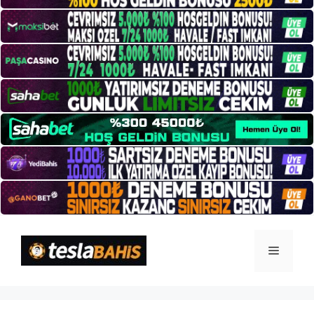
İçeriğe
atla
Menü