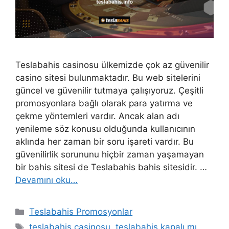
Teslabahis casinosu ülkemizde çok az güvenilir
casino sitesi bulunmaktadır. Bu web sitelerini
güncel ve güvenilir tutmaya çalışıyoruz. Çeşitli
promosyonlara bağlı olarak para yatırma ve
çekme yöntemleri vardır. Ancak alan adı
yenileme söz konusu olduğunda kullanıcının
aklında her zaman bir soru işareti vardır. Bu
güvenilirlik sorununu hiçbir zaman yaşamayan
bir bahis sitesi de Teslabahis bahis sitesidir. …
Devamını oku…
Kategoriler
Teslabahis Promosyonlar
Etiketler
teslabahis casinosu
,
teslabahis kapalı mı
,