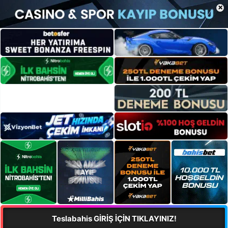
×
Teslabahis GİRİŞ İÇİN TIKLAYINIZ!