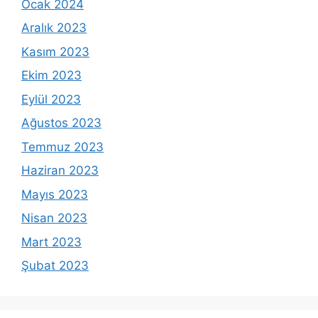
Ocak 2024
Aralık 2023
Kasım 2023
Ekim 2023
Eylül 2023
Ağustos 2023
Temmuz 2023
Haziran 2023
Mayıs 2023
Nisan 2023
Mart 2023
Şubat 2023