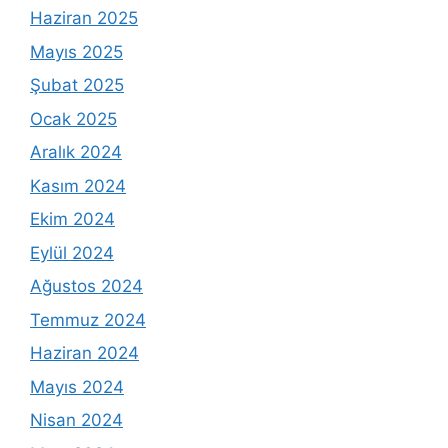
Haziran 2025
Mayıs 2025
Şubat 2025
Ocak 2025
Aralık 2024
Kasım 2024
Ekim 2024
Eylül 2024
Ağustos 2024
Temmuz 2024
Haziran 2024
Mayıs 2024
Nisan 2024