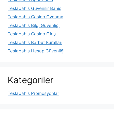
Teslabahis Güvenilir Bahis
Teslabahis Casino Oynama
Teslabahis Bilgi Güvenliği
Teslabahis Casino Giriş
Teslabahis Barbut Kuralları
Teslabahis Hesap Güvenliği
Kategoriler
Teslabahis Promosyonlar