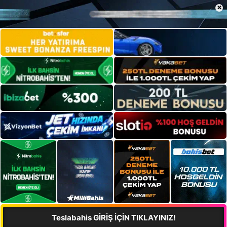
×
Teslabahis GİRİŞ İÇİN TIKLAYINIZ!