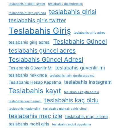
teslabahis dikkatli üyeler
teslabahis dolandırıcılık
teslabahis girisi
teslabahis dünya çapında
teslabahis giris twitter
Teslabahis Giriş
teslabahis giriş adres
Teslabahis Güncel
teslabahis giriş adresi
teslabahis güncel adres
Teslabahis Güncel Adresi
teslabahis güvenlir mi
Teslabahis Güvenilir Mi
teslabahis hakkında
teslabahis hattı durduruldu mu
teslabahis instagram
Teslabahis Hesap Kapatma
Teslabahis kayıt
teslabahis kayıtlı adresi
teslabahis kaç oldu
teslabahis kayıt süreci
teslabahis madencilik
teslabahis markalı bahis sitesi
teslabahis maç izle
teslabahis maç izleme
teslabahis mobil giriş
teslabahis mobil uygulama