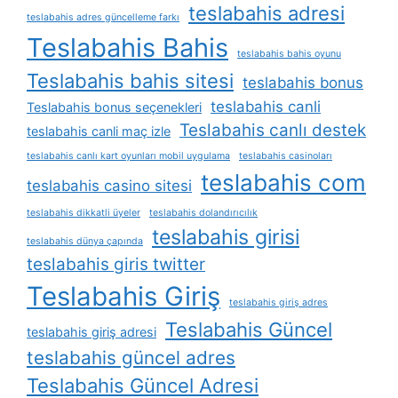
teslabahis adresi
teslabahis adres güncelleme farkı
Teslabahis Bahis
teslabahis bahis oyunu
Teslabahis bahis sitesi
teslabahis bonus
teslabahis canli
Teslabahis bonus seçenekleri
Teslabahis canlı destek
teslabahis canli maç izle
teslabahis canlı kart oyunları mobil uygulama
teslabahis casinoları
teslabahis com
teslabahis casino sitesi
teslabahis dikkatli üyeler
teslabahis dolandırıcılık
teslabahis girisi
teslabahis dünya çapında
teslabahis giris twitter
Teslabahis Giriş
teslabahis giriş adres
Teslabahis Güncel
teslabahis giriş adresi
teslabahis güncel adres
Teslabahis Güncel Adresi