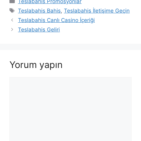
Teslabahis Promosyonlar
Etiketler
Teslabahis Bahis
,
Teslabahis İletişime Geçin
Teslabahis Canlı Casino İçeriği
Teslabahis Geliri
Yorum yapın
Yorum