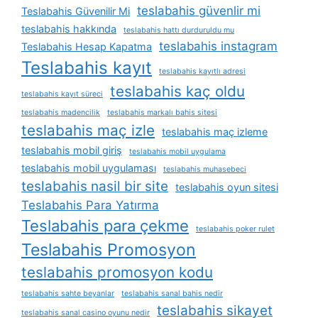
teslabahis güvenlir mi
Teslabahis Güvenilir Mi
teslabahis hakkında
teslabahis hattı durduruldu mu
teslabahis instagram
Teslabahis Hesap Kapatma
Teslabahis kayıt
teslabahis kayıtlı adresi
teslabahis kaç oldu
teslabahis kayıt süreci
teslabahis madencilik
teslabahis markalı bahis sitesi
teslabahis maç izle
teslabahis maç izleme
teslabahis mobil giriş
teslabahis mobil uygulama
teslabahis mobil uygulaması
teslabahis muhasebeci
teslabahis nasil bir site
teslabahis oyun sitesi
Teslabahis Para Yatırma
Teslabahis para çekme
teslabahis poker rulet
Teslabahis Promosyon
teslabahis promosyon kodu
teslabahis sahte beyanlar
teslabahis sanal bahis nedir
teslabahis sikayet
teslabahis sanal casino oyunu nedir