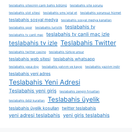
teslabahis sitesinin canlı bahis bölümü
teslabahis site sorunu
teslabahis slot sitesi
teslabahis sms i̇ptal et
teslabahis sorunsuz hizmet
teslabahis sosyal medya
teslabahis sosyal medya kanalları
teslabahis tv
teslabahis spor
teslabahis turistik
teslabahis tv canli maç izle
teslabahis tv canli maç
Teslabahis Twitter
teslabahis tv izle
teslabahis twitter casino
teslabahis türkçe unsur
teslabahis web sitesi
teslabahis whatsapp
teslabahis yasa dışı
teslabahis yatırım ve kayıp
teslabahis yazılım i̇ndir
teslabahis yeni adres
Teslabahis Yeni Adresi
Teslabahis yeni giriş
teslabahis zengin fırsatları
Teslabahis üyelik
teslabahis ödül kuralları
teslabahis üyelik koşulları
twitter teslabahis
yeni adresi teslabahis
yeni giris teslabahis