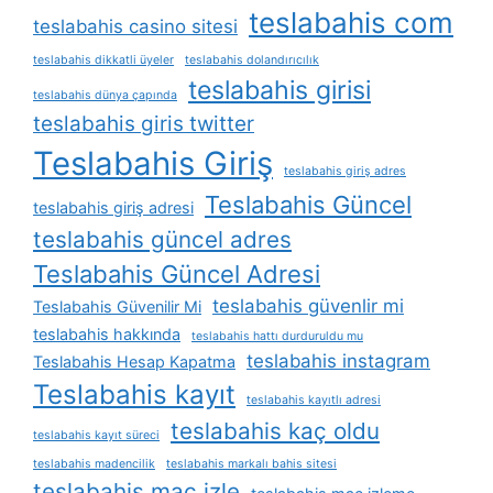
teslabahis com
teslabahis casino sitesi
teslabahis dikkatli üyeler
teslabahis dolandırıcılık
teslabahis girisi
teslabahis dünya çapında
teslabahis giris twitter
Teslabahis Giriş
teslabahis giriş adres
Teslabahis Güncel
teslabahis giriş adresi
teslabahis güncel adres
Teslabahis Güncel Adresi
teslabahis güvenlir mi
Teslabahis Güvenilir Mi
teslabahis hakkında
teslabahis hattı durduruldu mu
teslabahis instagram
Teslabahis Hesap Kapatma
Teslabahis kayıt
teslabahis kayıtlı adresi
teslabahis kaç oldu
teslabahis kayıt süreci
teslabahis madencilik
teslabahis markalı bahis sitesi
teslabahis maç izle