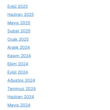
Eylül 2025
Haziran 2025
Mayıs 2025
Şubat 2025
Ocak 2025
Aralık 2024
Kasım 2024
Ekim 2024
Eylül 2024
Ağustos 2024
Temmuz 2024
Haziran 2024
Mayıs 2024